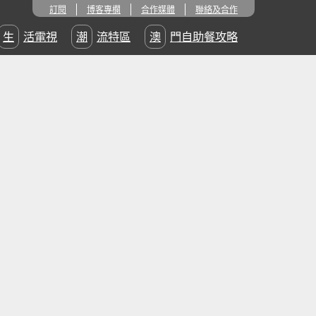
訂閱
博客專欄
合作媒體
聯絡及合作
生活電視
潮流特區
澳門自助餐攻略