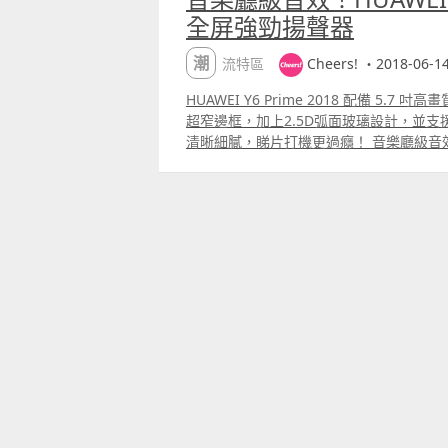
全屏強勁揚聲器
潮流特區
Cheers! ・2018-06-1
HUAWEI Y6 Prime 2018 配備 5.7 吋高畫質HD FullView 全
超窄邊框，加上2.5D弧面玻璃設計，並支援華
清晰細膩，睇片打機更過癮！ 音樂廳級音效 HU
為 Histen 音效，與前一代相比之下，能
質清澈響亮，聲音分貝可達 88dB，搭載協
機播放同一音樂 6 個不同聲道，讓你感受
指截圖功能，可輕鬆捕捉畫面。（官網圖片）
Y6 2018 搭載 1,300 萬像素主相機、
燈及補光效果，即使在低光源狀況下也能拍
槽，可同時插入雙SIM 卡及高達 256GB 的記憶
援臉部辨識，可精準識別臉部特徵，輕鬆解鎖。 
金、黑、藍三色。 出機小貼士 @ 當客戶
數據用量超過 20GB 時，會視作限速不
下載）將被限制至不低至 256kbps，直
度。 # 當客戶於一個月內所使用之本地流動
視作限速不限量，即數據存取速度（上載
256kbps，直至當月截單日後便會回復原