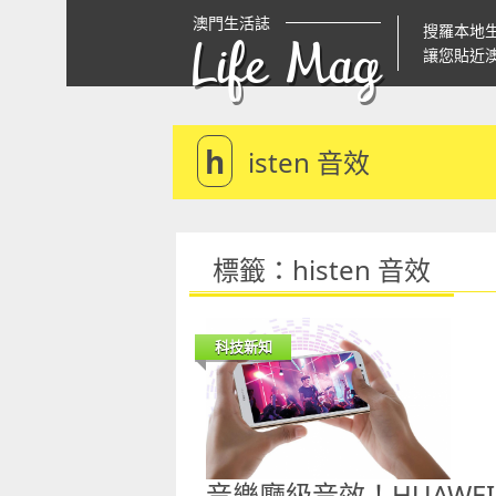
澳門生活誌
搜羅本地
Life Mag
讓您貼近
h
isten 音效
標籤：histen 音效
科技新知
音樂廳級音效！HUAWEI Y6