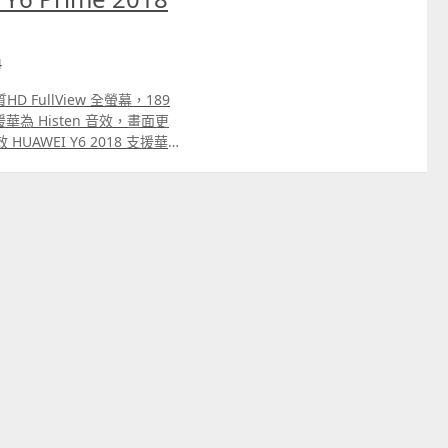
4
螢幕，189
為 Histen 音效，畫面更
AWEI Y6 2018 支援華
增加 78% 的音量表現，喇叭音
同播放，可支援多達 9 部手
影院級的立體聲體驗。 透過三
 柔光美顏自拍鏡 HUAWEI
800 萬像素前鏡頭，配合智能柔光
出最佳自拍照！ 備有三卡
卡 MicroSDtrade;。 支
HUAWEI Y6 2018備有
於一個月內所使用之本地流動
限量，即數據存取速度（上載及
至當月截單日後便會回復原速
數據用量超過 40GB 時，會
及下載）將被限制至不低至
速度。