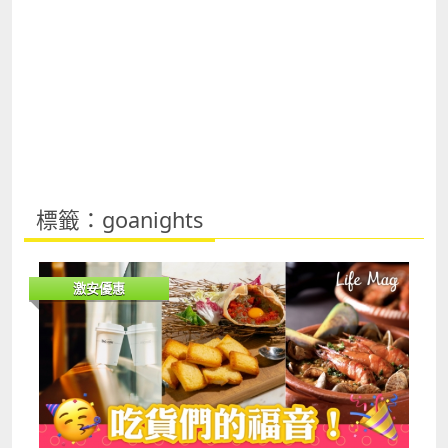
標籤：goanights
激安優惠