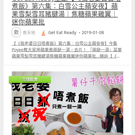
煮飯》第六集：白雪公主蘋安夜】蘋
果雪梨雪耳豬腱湯｜焦糖蘋果雞翼｜
迷你蘋果批
飲食天地
Get Eat Ready ・2019-01-08
【《我老婆日日唔煮飯》第六集：白雪公主蘋安夜】今集
Poyee教大家用蘋果煮兩餸一湯，去片！ 「兩餸一湯」菜單
蘋果雪梨雪耳豬腱湯焦糖蘋果雞翼迷你蘋果批...睇返【《我
老婆日日唔煮飯》第一集：家有鱷妻】：
httpbit.ly2EcUndy睇返【《我老婆日日唔煮飯》第二集：
萬聖節惡妻便當】：httpbit.ly2RKKFTv睇返【《我老婆日日
全球飲食
唔煮飯》第三集：黯然銷魂飯】：httpbit.ly2rEkYZL睇返
【《我老婆日日唔煮飯》第四集：射雕英雄傳】：
httpbit.ly2L8K0ci睇返【《我老婆日日唔煮飯》第五集：怪
獸與哈利波特】httpbit.ly2EI1smSPoyee寶兒係食譜作者、
烹飪導師、專欄作者同美食愛好者。佢曾經喺2013年參加咗
法國工作假期Working Holiday，周圍學整法式地道菜，佢
嘅文章刊登喺香港嘅報章雜誌。出版著作有《出走，走進法
國人家廚房》及《法國咬一口mdash;mdash;61道在家也能
做的法式料理》；專欄有《明報》每月「歐陸煮意」教授西