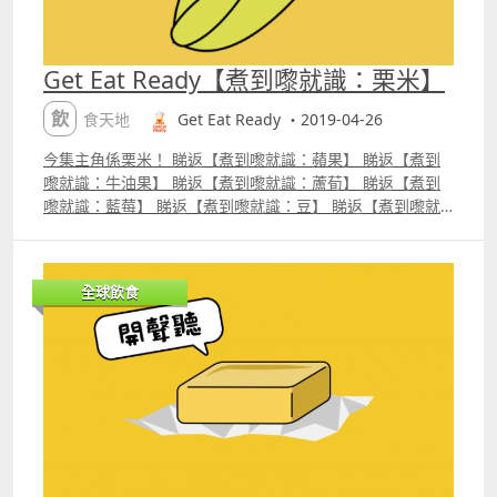
Get Eat Ready【煮到嚟就識：栗米】
飲食天地
Get Eat Ready ・2019-04-26
今集主角係栗米！ 睇返【煮到嚟就識：蘋果】 睇返【煮到
嚟就識：牛油果】 睇返【煮到嚟就識：蘆荀】 睇返【煮到
嚟就識：藍莓】 睇返【煮到嚟就識：豆】 睇返【煮到嚟就
識：牛油】 睇返【煮到嚟就識：紅蘿蔔】睇返【煮到嚟就
識：芝士】 Like Facebook Get Eat Ready Follow
Instagram geteatready
全球飲食