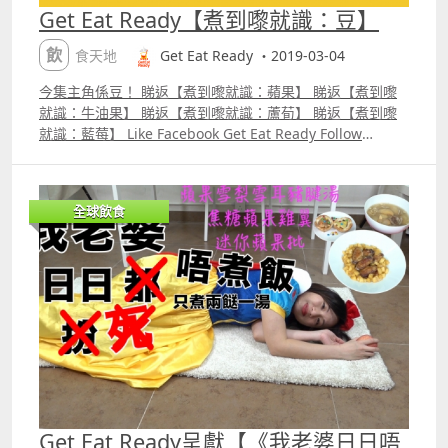
Get Eat Ready【煮到嚟就識：豆】
飲食天地
Get Eat Ready ・2019-03-04
今集主角係豆！ 睇返【煮到嚟就識：蘋果】 睇返【煮到嚟
就識：牛油果】 睇返【煮到嚟就識：蘆荀】 睇返【煮到嚟
就識：藍莓】 Like Facebook Get Eat Ready Follow
Instagram geteatready
全球飲食
Get Eat Ready呈獻【《我老婆日日唔