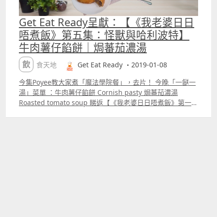
式料理；以及「另一個胃」教授西式甜品。佢同時鍾意涉獵
各種菜式嘅烹調方法，包括中西日韓等，務求親手炮製出天
Get Eat Ready呈獻：【《我老婆日日
下美食！Poyee嘅Facebook專頁 煮事：屋邨女孩的法國廚
唔煮飯》第五集：怪獸與哈利波特】
房Poyee嘅IG cookstuffs.poyeeIG：geteatreadyYouTube
牛肉薯仔餡餅｜焗蕃茄濃湯
Get Eat Ready #我老婆日日唔煮飯 #我老婆日日都扮死
#GetEatReady #白雪公主
飲食天地
Get Eat Ready ・2019-01-08
今集Poyee教大家煮「魔法學院餐」，去片！ 今晚「一餸一
湯」菜單 ：牛肉薯仔餡餅 Cornish pasty 焗蕃茄濃湯
Roasted tomato soup 睇返【《我老婆日日唔煮飯》第一
集：家有鱷妻】鱷魚肉海底椰湯｜豆豉水汁蒸鱷魚（豉汁苦
瓜蒸釀鯪魚肉）｜蒜香半煎炸排骨 睇返【《我老婆日日唔煮
飯》第二集：萬聖節惡妻便當】蕃茄醬焗漢堡扒意粉｜南瓜
牛奶濃湯｜日式咖哩肥牛飯 睇返【《我老婆日日唔煮飯》第
三集：黯然銷魂飯】（叉燒煎蛋飯）｜ 五指毛桃排骨核桃湯
｜郊外油菜 睇返【《我老婆日日唔煮飯》第四集：射鵰英雄
傳】菠菜杞子豬膶湯 ｜電飯煲鹽焗乞衣雞 Poyee寶兒係食譜
作者、烹飪導師、專欄作者同美食愛好者。佢曾經喺2013年
參加咗法國工作假期Working Holiday，周圍學整法式地道
菜，佢嘅文章刊登喺香港嘅報章雜誌。出版著作有《出走，
走進法國人家廚房》及《法國咬一口mdash;mdash;61道在