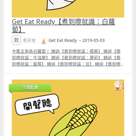
Get Eat Ready【煮到嚟就識：白蘿
蔔】
飲食天地
Get Eat Ready ・2019-05-03
今集主角係白蘿蔔！ 睇返【煮到嚟就識：蘋果】 睇返【煮
到嚟就識：牛油果】 睇返【煮到嚟就識：蘆荀】 睇返【煮
到嚟就識：藍莓】 睇返【煮到嚟就識：豆】 睇返【煮到嚟
就識：牛油】 睇返【煮到嚟就識：紅蘿蔔】睇返【煮到嚟就
識：芝士】睇返【煮到嚟就識：栗米】 Like Facebook Get
Eat Ready Follow Instagram geteatready
全球飲食