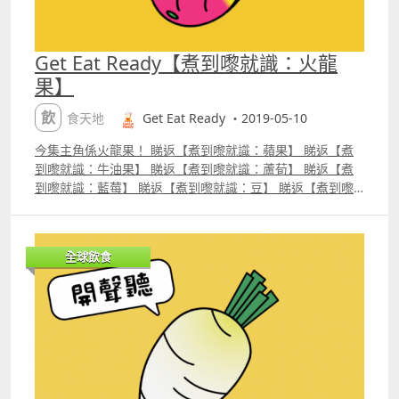
Get Eat Ready【煮到嚟就識：火龍
果】
飲食天地
Get Eat Ready ・2019-05-10
今集主角係火龍果！ 睇返【煮到嚟就識：蘋果】 睇返【煮
到嚟就識：牛油果】 睇返【煮到嚟就識：蘆荀】 睇返【煮
到嚟就識：藍莓】 睇返【煮到嚟就識：豆】 睇返【煮到嚟
就識：牛油】 睇返【煮到嚟就識：紅蘿蔔】睇返【煮到嚟就
識：芝士】睇返【煮到嚟就識：栗米】睇返【煮到嚟就識：
白蘿蔔】 Like Facebook Get Eat Ready Follow Instagram
全球飲食
geteatready