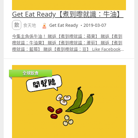
Get Eat Ready【煮到嚟就識：牛油】
飲食天地
Get Eat Ready ・2019-03-07
今集主角係牛油！ 睇返【煮到嚟就識：蘋果】 睇返【煮到
嚟就識：牛油果】 睇返【煮到嚟就識：蘆荀】 睇返【煮到
嚟就識：藍莓】 睇返【煮到嚟就識：豆】 Like Facebook
Get Eat Ready Follow Instagram geteatready
全球飲食