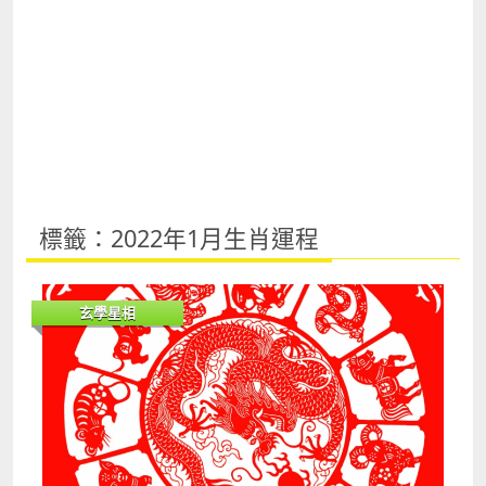
標籤：2022年1月生肖運程
玄學星相