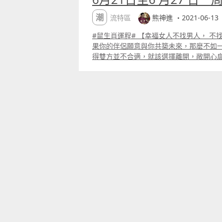
潮流特區
熊神進 ・2021-06-13
#鼠生肖運程# 【幸福女人不找男人， 不
果你的伴侶願意與你共築未來，那麼不如
得雙方並不合適，就該選擇離開，敞開心
適合的人。鼠有些時候在6月份情緒比較差
己在一個密室裡， 這是可悲人生。如果你
已忘記了你。 #牛生肖運程# 【到了分手
面孔裡，充滿了虛偽的承諾】 ldquo;血刃r
的出現，因此今個星期要留心人身安全，
復。化解的最好方法就是去接受疫苗注射。
你保持冷靜，引「錢到家」進宅，土生金
成為優勝者。偏財的風險比較大，起起落
方位：西南、正北。 #虎生肖運程# 【再
的自己走】 你本想與一個新人調調情，沒
戀，不過就算你很想加速進展，還是應該
近的快感。頗多人事紛爭，但只要不斤斤
免則免，因為得不償失。健康方面，注意
行要遵守交通規則，不要橫穿馬路。如果
水帳記錄，那麼今個星期財運還是可喜的。 