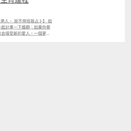
找男人， 就不用找我占卜】 如
一起計畫一下婚期；如果你覺
扉去接受新的愛人，一個更為
， 不喜歡交際， 常常屏封自
是失戀，筆者肯定你愛的人，
的一刻，才清楚認識「真誠」
dquo; 凶星代表有血光意外
尤其是有舊患者要防止病情反
犯太歲令人煩躁不安， 如果
，你在職場中與同事競爭，會
落，最終可以小賺。本周旺運
累都要堅持走下， 路上自己選
想到很快就升溫成深刻的愛
慢慢來，好好品味彼此慢慢靠
計較自可相安無事。而訴訟可
飲食衛生，少光顧路邊攤，出
可以打理一下小金庫，做好流
#兔生肖運程# 【人生最幸