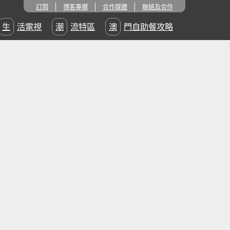
訂閱
博客專欄
合作媒體
聯絡及合作
生活電視
潮流特區
澳門自助餐攻略