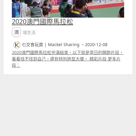
2020澳門國際馬拉松
澳城生活
乜交食玩買 | Mackel Sharing ・2020-12-08
2020澳門國際馬拉松完滿結束，以下就是當日的開跑片段，
看看找不找到自己，還有特別造型大獎。 精彩片段 更多片
段：