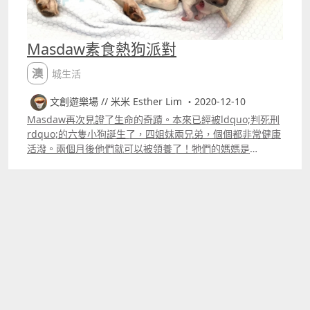
Masdaw素食熱狗派對
澳城生活
文創遊樂場 // 米米 Esther Lim ・2020-12-10
Masdaw再次見證了生命的奇蹟。本來已經被ldquo;判死刑
rdquo;的六隻小狗誕生了，四姐妹兩兄弟，個個都非常健康
活潑。兩個月後他們就可以被領養了！牠們的媽媽是
Quaifa，她在黑沙被救助，性格溫順又內向。 請幫助
Quaifa和她的孩子們提供最好的食物，包括高品質的幼狗
糧、雞肉和雞蛋混合，保證小狗除了母乳之外的營養。如果
您願意伸出援手，請參考以下信息。十分感謝。 捐款信息：
銀行轉帳 Mpay 63337667 中國銀行澳門元帳戶
130120024733網上181301200247334 大西洋銀行澳門元
帳戶 9012686823 捐款後請將轉帳紀錄副本發送至我們的郵
箱info@masdaw.org，並註明您的名字。 另請各位預留日
子！！ 熱狗x狗狗派對@利瑪竇之家，路環 12月19日下午3
至9時 用素食熱狗來拯救狗狗。 一個適合一家大小、親朋好
友的素食和環保派對。 購票