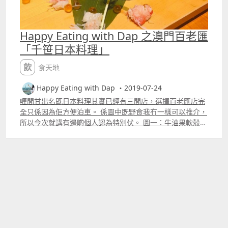
Happy Eating with Dap 之澳門百老匯
「千笹日本料理」
飲食天地
Happy Eating with Dap ・2019-07-24
喱間甘出名既日本料理其實已經有三間店，選擇百老匯店完
全只係因為佢方便泊車。 係圖中既野食我冇一樣可以推介，
所以今次就講有邊啲個人認為特別伏。 圖一：牛油果軟殼蟹
卷，食落去個軟殻蟹食落勁乾身，加上個牛油果完全唔
creamy ，兩樣野mix埋食落完全唔掂。 圖一：澳門百老匯
「千笹日本料理」牛油果軟殼蟹卷 圖二：蟹肉太卷，見佢戈
陣餐牌北海道季就試下啦，點知一上到尼蟹肉真心少，同埋
冇咩蟹味，同埋個黃蘿蔔太多，成個卷食落去蓋過個蟹肉
味，完全Fail。 圖二：澳門百老匯「千笹日本料理」蟹肉太
卷 同埋入面既侍應麻麻，其中有一個落單既時候完全目無表
情，有一個加單既時候就落錯單，有待加強。 想睇更多其他
食評可以到 Happy Eating with Dap 嘅 Instagram：