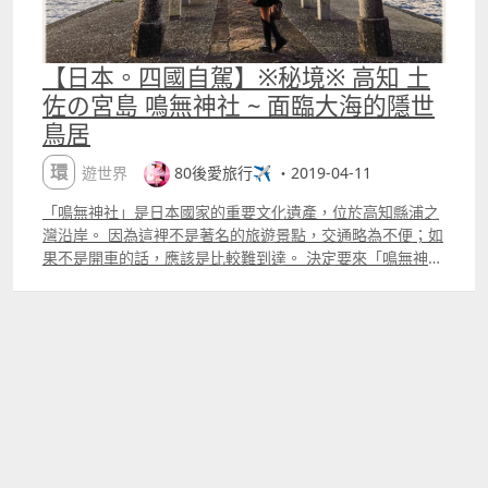
【日本。四國自駕】※秘境※ 高知 土
佐の宮島 鳴無神社 ~ 面臨大海的隱世
鳥居
環遊世界
80後愛旅行✈️ ・2019-04-11
「鳴無神社」是日本國家的重要文化遺產，位於高知縣浦之
灣沿岸。 因為這裡不是著名的旅遊景點，交通略為不便；如
果不是開車的話，應該是比較難到達。 決定要來「鳴無神
社」這個地方是因為我在網上看到的一張照片，先賣個關
子... Klook.com 我們開車來的時候路上都沒什麼人，直接把
車停在這個「鳴無神社」的入口赤鳥居旁就可以了～ 一下車
看到這個赤鳥居，再配上今天的好天氣，感覺真的沒來錯
了！！ 在入口赤鳥居往前走沒多久，右邊就會看到「鳴無神
社」了！ 鳴無神社是以祈求海洋寧靜無風無浪為主 但是我
並不是為了這座主神社而來的，記得我上面說過會來「鳴無
神社」是因為一張照片嗎？ 凳凳～其實就是下面這個神社鳥
居了！！ 在網上看到了這個鳥居的照片，覺得這個鳥居竟然
是臨海的而且有一直延伸到海中的感覺，實在很美很特別，