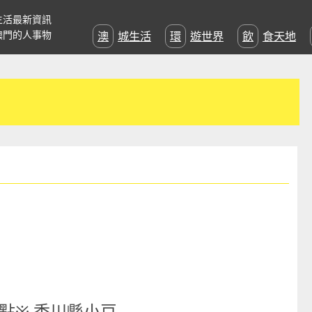
生活最新資訊
澳門的人事物
澳城生活
環遊世界
飲食天地
點※ 香川縣小豆