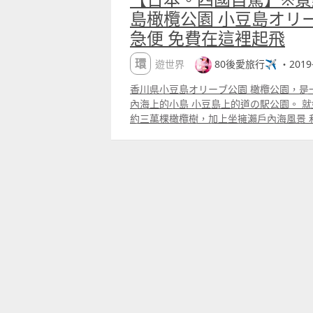
島橄欖公園 小豆島オリー
急便 免費在這裡起飛
環遊世界
80後愛旅行✈️ ・2019-
香川県小豆島オリーブ公園 橄欖公園，是
內海上的小島 小豆島上的道の駅公園。 就如其名，橄欖公園園內種有
約三萬棵橄欖樹，加上坐擁瀨戶內海風景 
名。 此外，公園還是電影真人版「魔女宅
此而慕名而來！ Klook.com 橄欖公園不是一個封閉式的公園，它不是只
有一個入口，而是每個景點之間的道路都可
路的話，可以開車到公園內的各個景點。不
到橄欖公園後，我們把車停在「橄欖紀念館」旁
到「橄欖紀念館」走了一圈後，決定先吃午
間是在「橄欖紀念館」內的「OLIVAZ」
廳，以西餐為主； 而另一間則是在溫泉大樓的
以小豆島產的米和特產的餐廳。 ▶
httpwww.olivepk.jpzheatindex.
「SUN OLIVE」餐廳 沿路經過「ふれ
一個拍攝的好地方，如果天氣好的話，可
方。 白色的柱子也有著希臘風情 地上的