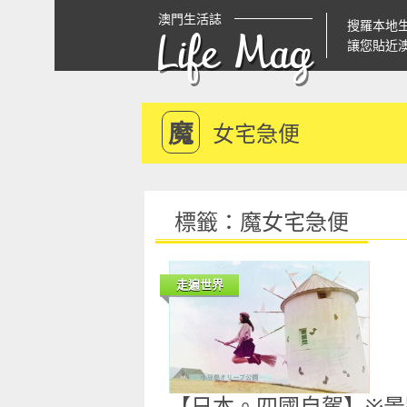
澳門生活誌
搜羅本地
Life Mag
讓您貼近
魔
女宅急便
標籤：魔女宅急便
走遍世界
【日本。四國自駕】※景