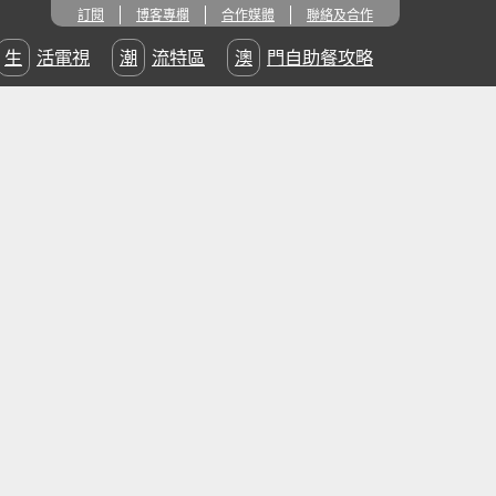
訂閱
博客專欄
合作媒體
聯絡及合作
生活電視
潮流特區
澳門自助餐攻略