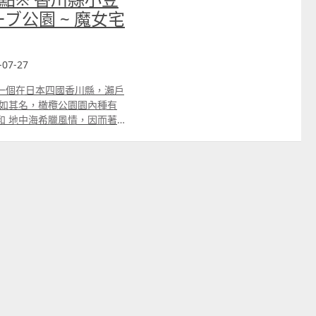
ブ公園 ~ 魔女宅
07-27
一個在日本四國香川縣，瀨戶
和 地中海希臘風情，因而著
急便」的著名場景，更多人因
以開車經過的。 如果不想走
過其實走路也不遠！ 開車來
邊的停車位 Klook.com
餐！ 公園內有２間餐廳，一
，主打小豆島產橄欖油的咖啡
「SUN OLIVE」餐廳，是
html 我們選擇了位於溫泉大樓的
あい広場」 「ふれあい広場」是
以看到瀨戶內海外更遠的地
指標指著小豆島上不同景點的