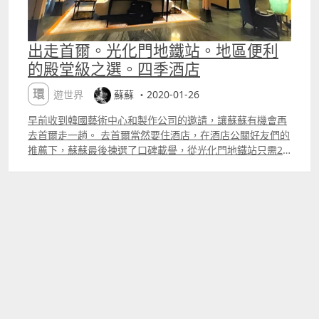
出走首爾。光化門地鐵站。地區便利
的殿堂級之選。四季酒店
環遊世界
蘇蘇 ・2020-01-26
早前收到韓國藝術中心和製作公司的邀請，讓蘇蘇有機會再
去首爾走一趟。 去首爾當然要住酒店，在酒店公關好友們的
推薦下，蘇蘇最後揀選了口碑載譽，從光化門地鐵站只需2
鐘步程的首爾四季酒店。 聽說酒店位置很棒，門口就是機場
直通巴士，附近有便利店之外，吃的、買的一應俱全。 這裡
共有客房317間，裝潢低調但奢華，基本客房的面積大約是
500呎左右，在首爾的酒店來說，實屬寬敞，而設施也是十
分奢華，其中有一個8,000呎的健身室、三個泳池、水療中
心、韓式桑拿、模擬室內高爾夫球等，更有七間餐廳酒吧，
當中以打通三層的日式餐廳Kioku 最為人津津樂道，還有最
著名的餐廳非義大利餐廳 Boccalino莫屬，但蘇蘇這一次的
行程十分充實，所以未有時間一一享用，真是可惜。 看資料
已經覺得很厲害，但大堂、房間又如何呢 當時街外的氣溫只
有0度，但一踏進酒店就感覺非常溫暖，右手邊是酒店休息