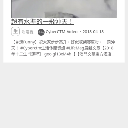
超有水準的一飛沖天！
生活電視
CyberCTM-Video ・2018-04-18
【＃濠Funny】祝大家步步高升，好似呢架賽車咁，一飛沖
天！ #Cyberctm生活休閒資訊 #LifeMag最新文章【2018
年十二生肖運程】 goo.gl13xM4h【【澳門文華東方酒店】
新年限定 Tea Set】 goo.gluwJa6Q【與膠同行｜歡樂馬介
休｜【史上最膠的遊戲】】 goo.glhnLq7r ＃好厲害的飛車
表演＃要計幾耐先至計啱弧度＃車神落咗黎凡間過年 仲想睇
更多有趣影片可到：goo.gl5YiMSD