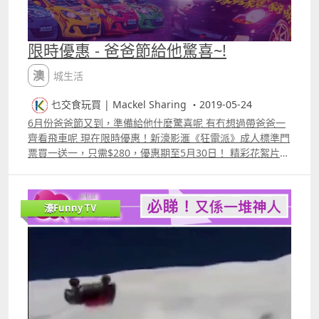
限時優惠 - 爸爸節給他驚喜~!
澳城生活
乜交食玩買 | Mackel Sharing ・2019-05-24
6月份爸爸節又到，準備給他什麼驚喜呢 有冇想過帶爸爸一
齊看飛車呢 現在限時優惠！新濠影滙《狂電派》成人標準門
票買一送一，只需$280，優惠期至5月30日！ 精彩花絮片段
官方連結
httpswww.studiocitymacau.comtcpromotionselekron 更
多片段：
濠Funny TV