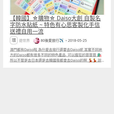
【韓國】☆購物☆ Daiso大創 自製名
字防水貼紙 ~ 特色有心思客製化手信
送禮自用一流
環遊世界
80後愛旅行✈️ ・2018-05-25
澳門都有Daiso啦 為什麼去旅行還要去Daiso呢 其實不同地
方的Daiso都有很多不同的特色產品, 可以瘋狂的買買買 🛍️
所以不管是去日本還是去韓國我都會去Daiso的啊 💃💃 說
回重點, 韓國的Daiso普遍有這種 「₩1000 自製名字防水貼
紙機」 我不知道是不是韓國所有的Daiso都有這部機, 不過
我知道是首爾和釜山都有Daiso有這部機 而我去的是位於釜
山西面的Daiso 只要 ₩1000 就是大概MOP7.5元就可以印製
自己喜歡的貼紙, 而且是獨一無二的 看到有很多人都把弄好
的貼紙貼在機器上呢🤣 是集郵嗎😅 先說一下自製貼紙的步
驟, 非常簡單, 就算不會韓文也不用怕👍 1️⃣ 選擇印在貼紙上
的圖案, 有兩頁的圖案可以選擇 有男孩子喜歡的圖案, 也有女
孩子喜歡的圖案 總有一個你喜歡的 🤗 選自己喜歡的 按下螢
幕就可 2️⃣ 下一個步驟就是選版型, 一共有4種版型 1是只有