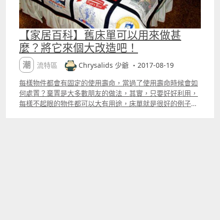
【家居百科】舊床單可以用來做甚
麼？將它來個大改造吧！
潮流特區
Chrysalids 少爺 ・2017-08-19
每樣物件都會有固定的使用壽命，當過了使用壽命時候會如
何處置？棄置是大多數朋友的做法，其實，只要好好利用，
每樣不起眼的物件都可以大有用途，床單就是很好的例子，
以下裝修佬教大家床單的另類用途及做法。 先準備好剪刀、
針線，將床單裁剪成合適大小，用衫鈕，亦能當作裝飾物縫
上去，一個舊床單收納袋就完成了，亂七八糟的遙控器和各
種雜物，瞬間解決淩亂，恢復整潔，縫得大的話，還可以專
門做雜物收納 。 枱墊 將床單裁剪成相同的六邊形，在內部
塞入同樣大小的硬紙板，然後七個一組疊在一起縫好，根據
自己的喜好來把它們拼起來，想要長一點的話，也可以接著
往下拼，各種花色瞬間增強特色。 靠墊 純棉的床單不僅透
氣性好，手感也舒適柔軟，將有花紋的床單做成靠墊，往睡
房、客廳放幾個瞬間就能提升整個家居藝術氣息。 吊椅 文
藝小清新必備的吊椅，用家裡的舊床單就能可以做出來，先