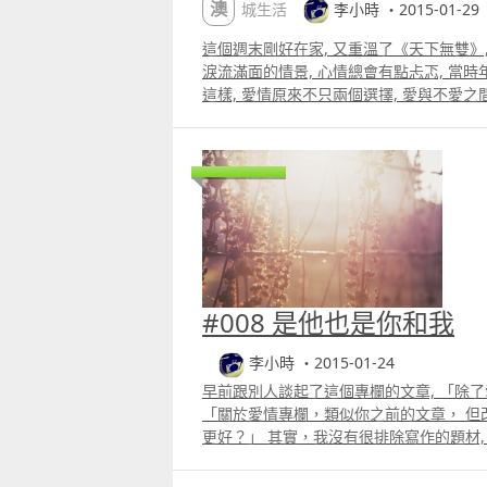
澳城生活
李小時 ・2015-01-29
不會寂寞 沒想到愛上了 卻變得更加寂寞 
電訊流動電話並沒有開啟。」「紅, 找我嗎
這個週末剛好在家, 又重溫了《天下無雙》
「沒, 沒有甚麼, 可能按錯鍵了, 我在忙, 
淚流滿面的情景, 心情總會有點忐忑, 當時
眼圈上班的阿紅 選擇了放棄 放棄把自己的
這樣, 愛情原來不只兩個選擇, 愛與不愛之
因為這樣大哭了一場 她沒有說出來 就這樣
來需要勇氣, 身份, 地位, 甚至是財富。 
了 吧 她想 假如讓我說下去 詞：林夕 曲
說, 很久以後才明白, 愛到盡頭不是恨, 是
嬅
了你的我該怎麼辦, 不能接受, 無法說服自
走下去呢 未來的日子早已經規劃好, 星期
影, 星期三共進午餐, 我甚至, 連未來一起
這樣就走了, 那麼, 突然空出來的時間怎
沒有了你的我, 怎麼辦 想不通, 於是不想通
魂, 於是... 沒有了你, 於是我變成了你,
我還有你, 你還有我, 我不過是愛你, 沒想到
#008 是他也是你和我
自己。 執迷不悔 詞：王靖雯 曲：袁惟
李小時 ・2015-01-24
早前跟別人談起了這個專欄的文章, 「除
「關於愛情專欄，類似你之前的文章， 但
更好？」 其實，我沒有很排除寫作的題材,
題材的軟性文種也寫過, 之於愛情專欄, 
指導又或是給予別人一些建議, 但隨著年紀