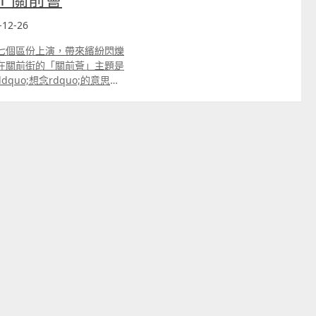
12-26
共七個區份上演，帶來繽紛閃爍
在關前街的「關前薈」主題是
dquo;想念rdquo;的意思。
uo;姓、名rdquo;的衣
mes、王、李，那個會是您最想念、