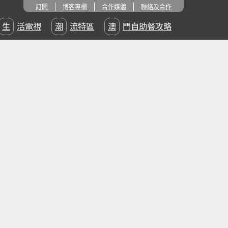
訂閱
博客專欄
合作媒體
聯絡及合作
生活電視
潮流特區
澳門自助餐攻略