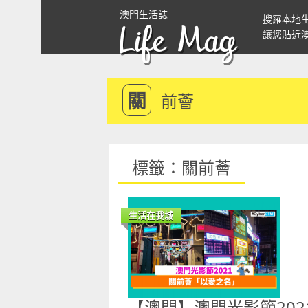
澳門生活誌
搜羅本地
Life Mag
讓您貼近
關
前薈
標籤：關前薈
生活在我城
【澳門】澳門光影節202