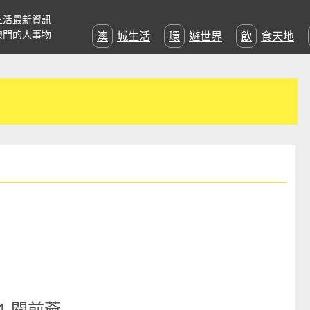
生活最新資訊
澳門的人事物
澳城生活
環遊世界
飲食天地
1 關前薈