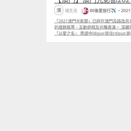
澳城生活
80後愛旅行✈️ ・2021-
「2021澳門光影節」已經在澳門及路氹
的燈飾裝置、互動遊戲及光雕表演。 深藏
「以愛之名」 粵語中ldquo;掛住rdquo;是l
在這舊區的巷弄中，掛晾著閃閃發光、附有ldq
服。Maria、Santiago、Mary、Ja
最愛的人？