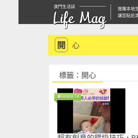
澳門生活誌
搜羅本地
Life Mag
讓您貼近
開
心
標籤：開心
濠Funny TV
超有創意的餵奶技巧，B