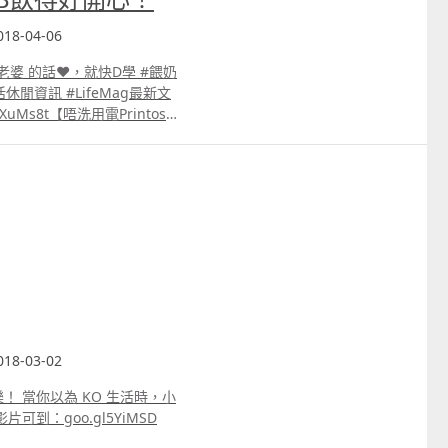
18-04-06
老婆 的話❤️，就快D學 #餵奶
uMs8t【唔洗用電Printoss
一般無敵吃貨 曼谷BKK 4日3
#好爸爸#好女人 #好老婆 #好
MSD
18-03-02
 當你以為 KO 生活時，小
到：goo.gl5YiMSD