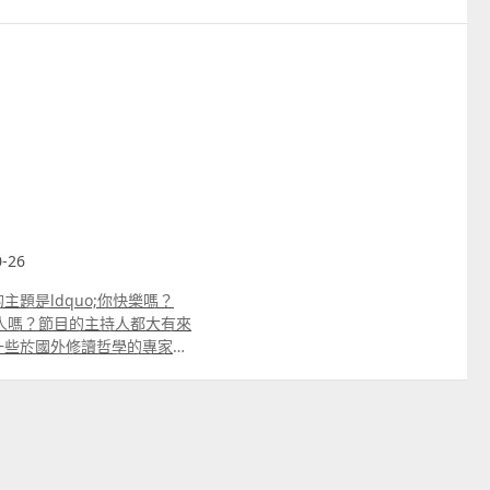
-26
題是ldquo;你快樂嗎？
引人嗎？節目的主持人都大有來
一些於國外修讀哲學的專家，
uo;你願做悲傷的蘇格拉底，
許我先幫大家補習一下吧，究竟
家，話時當時他在雅典被很多
得罪不少貴族被賜死，雖然他
樣結束了一生。好，回歸正