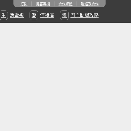
訂閱
博客專欄
合作媒體
聯絡及合作
生活電視
潮流特區
澳門自助餐攻略