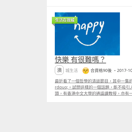
生活在我城
快樂 有很難嗎？
澳城生活
合資格90後 ・2017-10
最近看了一個哲學的清談節目，其中一集的主
rdquo;。試問這樣的一個話題，能不吸
頭，有香港中文大學的通識課教授，亦有
更有我喜愛的一位作家 徐緣，整集你一言我一語，看得非常過癮。 節
目裡分享了一句說話，個人非常喜歡，ldq
還是一隻快樂的豬？rdquo;在這裡，容
蘇格拉底是誰呢？他是一位古希臘的哲學
人稱為智者，亦有不少學生，但後來因為
有機會走，但最後選擇飲毒酒而死，就這