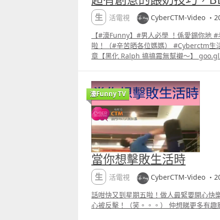
生活電視
CyberCTM-Video ・20
【#濠Funny】#男人必學 ！係愛錫你地 #
啦！（#辛苦晒各位媽媽） #Cyberctm生活休閒資訊 #LifeMag最新文
章【黑化 Ralph 搞搞震無幫襯～】 goo.glX
相印機開箱啦！！】 goo.glYkQLVY【非
夜】 goo.glejRzwN #抱住BB餵奶真係 #好攰#BB飲奶飲得好 #開心 #
支持餵哺 #母乳 #技能 #好男人 #好老公 
濠Funny TV
媽媽 仲想睇更多有趣影片可到：goo.gl5Yi
當你想擊敗生活時
生活電視
CyberCTM-Video ・20
話咁快又到星期五啦！做人最緊要開心快樂！
心被反擊！（笑。。。） 仲想睇更多有趣影片可