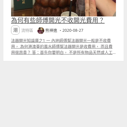
為何有些師傅開光不收開光費用？
潮流特區
熊神進 ・2020-08-27
法器開光知識庫之1 一 內地師傅幫法器開光一般是不收費
用， 為何港澳臺的風水師傅幫法器開光是收費用， 而且費
用很昂貴？ 答：首先你要明白， 不是所有物品天然或人工
合成都可以開光加持， 風水師傅必須跟開光物品開光後才叫
法器有感應才可以加持開光。 從這個說法， 我們可以知
道， 為什麼 กุมาร ทอง 不是任何師傅都可以開光。 開光加
持是有一套儀軌， 業內人士叫ldquo;專用性rdquo;， 所謂
ldquo;專用性rdquo;， 就是一件法器專給一位使用者，而
每件開光物品開光後才叫法器都放在不同壇位上。 風水師傅
又跪又拜， 燒 ldquo;許願香rdquo;並念經， 開光法語和吉
祥咒語， 把 使用者 姓名、出生資料， 先後天八卦、64卦等
靈動力灌與天地陰陽之正氣到法器。我們跟佛菩薩說使用者
願望，然後焚燒符籙注入能量，以金剛砂潔淨， 有的信士福
份比較弱， 風水師傅還要燒 ldquo;阿彌陀佛贖罪香rdquo;
有沒有師傅免費做開光加持儀軌？我答你ldquo;有rdquo;。