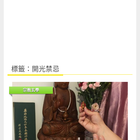
標籤：開光禁忌
宗教玄學