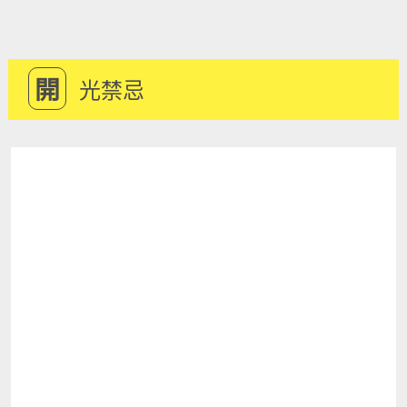
開
光禁忌