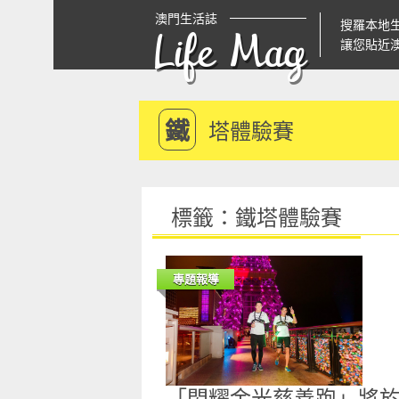
澳門生活誌
搜羅本地
Life Mag
讓您貼近
鐵
塔體驗賽
標籤：鐵塔體驗賽
專題報導
「閃耀金光慈善跑」將於