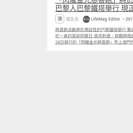
巴黎人巴黎鐵塔舉行 現
澳城生活
LifeMag Editor ・201
慈善跑活動將於標誌性的巴黎鐵塔舉行 集
於一身的家庭同樂日 尋求刺激、挑戰極限
28日舉行的「閃耀金光慈善跑」登上澳門
與此項極富意義的慈善比賽，支持澳門特
月16日開始接受報名，歡迎18至60歲的
士亦可於4月13日或之前親臨氹仔奧林匹
查詢更多活動詳情，請瀏覽網頁
ParisianMacao.comlightthenig
在澳門巴黎人巴黎鐵塔舉辦的慈善跑活動
者將可挑戰750級樓梯，登上巴黎鐵塔37
者更可在觀景台上飽覽整個金光大道的壯麗
全程挑戰賽及鐵塔體驗賽兩項賽事。全程
繞澳門威尼斯人及澳門巴黎人的耐力賽，
驗他們的毅力；而鐵塔體驗賽的參賽者則需
的觀景台為終點，享受賽事的樂趣。 慈善
澳門特殊奧運會作慈善用途。此機構的使
匹克類型體育運動的全年體育訓練和體育