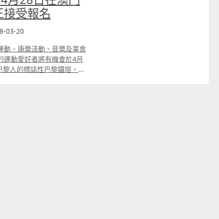
正接受報名
8-03-20
運動、康樂活動、音樂及美食
的運動愛好者將有機會於4月
巴黎人的標誌性巴黎鐵塔，參
殊奧運會。慈善跑活動將於3
人士報名參加。有興趣參與之人
克體育中心運動場報名。如欲
htrun。 「閃耀金光慈善跑」是首個
，屆時一眾運動員及冒險愛好
樓的觀景台。到達終點的參賽
景色。 是次慈善跑活動包括
挑戰賽的參賽者必須先完成圍
然後挑戰登上巴黎鐵塔，以考
從巴黎鐵塔的地面登上37樓
跑活動的所有報名費將捐贈予
命是為智障人士提供各種奧林
競賽。所有報名費收益將會全