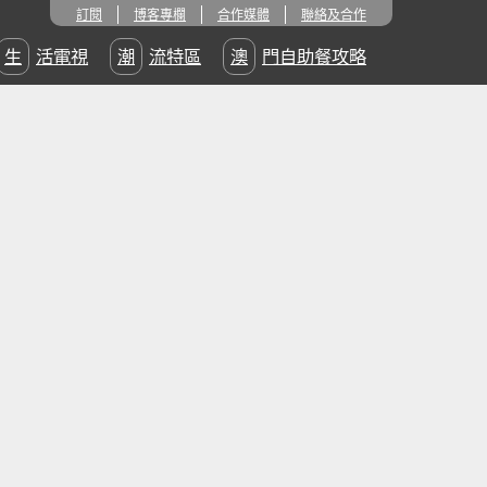
訂閱
博客專欄
合作媒體
聯絡及合作
生活電視
潮流特區
澳門自助餐攻略