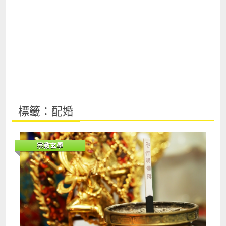
標籤：配婚
宗教玄學