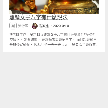
離婚女子八字有什麼說法
潮流特區
熊神進 ・2020-04-01
熊老師工作手記之12 #離婚女子八字有什麼說法# #配婚#
疫情下， 她要結婚， 要求筆者為她配八字， 而且說是愈早
舉辦婚宴愈好， 因為肚子一天一天長大。 筆者看了她寄來
的一百張照片， 幾乎87%肯定， 她去年已經有玄學婚姻，
同時身上有負能量廣東人叫衰氣。 正常的處子， 下半身皮
膚上不會有藍紅光雲， 這是邪淫的積累。 她是甲午日出
生， 午中藏丁己。這是日主坐傷官， 申時， 申中見庚壬
戊， 庚是官星， 女命八字日， 以官星為丈夫，帶傷官的女
人包容心不足， 眼中只看ldquo;金錢rdquo;， 不服丈夫管
束，當丈夫收入低於自己， 就與丈夫經常作對，又喜歡自
由，夫妻感情不好。 妳的日主坐傷官， 筆者大膽占卜她之
前跟男友分手的原因是ldquo;罵rdquo;ldquo;怨
rdquo;ldquo;恨rdquo;引起。 在30多年教學經驗中， 女生
八字中傷官旺、食神多很難婚姻良好。傷官重， 脾氣不好，
貪財， 當男友不買禮物給自己， 就認為男友不愛自己， 玄