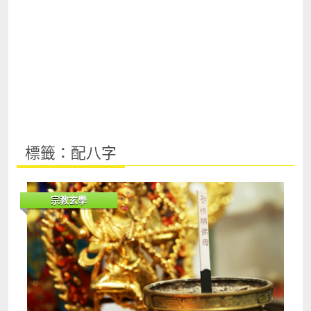
標籤：配八字
宗教玄學