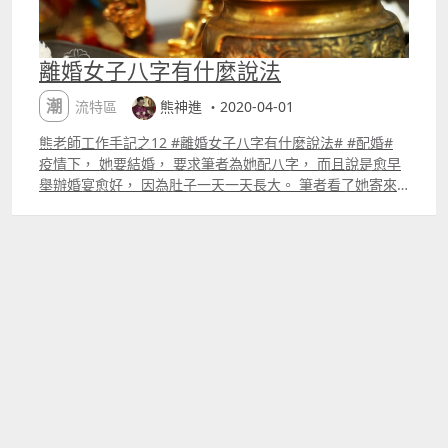
離婚女子八字有什麼說法
潮流特區
熊神進 ・2020-04-01
熊老師工作手記之12 #離婚女子八字有什麼說法# #配婚#
疫情下， 她要結婚， 要求筆者為她配八字， 而且說是愈早
舉辦婚宴愈好， 因為肚子一天一天長大。 筆者看了她寄來
的一百張照片， 幾乎87%肯定， 她去年已經有玄學婚姻，
同時身上有負能量廣東人叫衰氣。 正常的處子， 下半身皮
膚上不會有藍紅光雲， 這是邪淫的積累。 她是甲午日出
生， 午中藏丁己。這是日主坐傷官， 申時， 申中見庚壬
戊， 庚是官星， 女命八字日， 以官星為丈夫，帶傷官的女
人包容心不足， 眼中只看ldquo;金錢rdquo;， 不服丈夫管
束，當丈夫收入低於自己， 就與丈夫經常作對，又喜歡自
由，夫妻感情不好。 妳的日主坐傷官， 筆者大膽占卜她之
前跟男友分手的原因是ldquo;罵rdquo;ldquo;怨
rdquo;ldquo;恨rdquo;引起。 在30多年教學經驗中， 女生
八字中傷官旺、食神多很難婚姻良好。傷官重， 脾氣不好，
貪財， 當男友不買禮物給自己， 就認為男友不愛自己， 玄