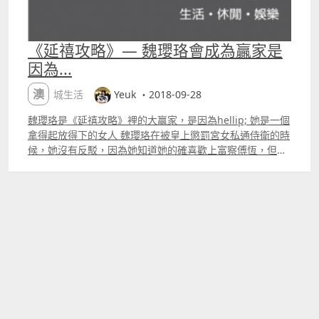
《延禧攻略》— 魏瓔珞會成為贏家是
因為...
澳城生活
Yeuk ・2018-09-28
魏瓔珞是《延禧攻略》裡的大贏家，是因為hellip; 她是一個
拿得起放得下的女人 魏瓔珞在被皇上懲罰宮女私通侍衛的時
候，她沒有反駁，因為她知道她的確喜歡上富察傅恆，但是
知道傅恆說要娶爾晴的時候，她就決定要放下傅恆。傅恆要
娶爾晴時，瓔珞沒有在傅恆面前哭鬧，只是繼續走自己的
路。這樣敢愛敢恨的一個女人，自然會走出屬於自己的路。
不再回頭看不會成功的事物令到她更靠近勝利。 不會為了愛
情而輕易放棄自己的原則和底線 就算自己有多喜歡傅恆也
好，她都絕不會讓自己繼續喜歡一個已經有家室的人。她不
會委屈自己，做妾侍。 堅持做自己 皇上會留意到她，那是
因為無論她的身份是什麼，是宮女或者是妃嬪也好，她都不
會為了討好皇上去改變自己。她被嘉嬪罰跪，皇上錯怪了
她，她不會用眼淚來換取皇上的同情和憐憫。她利用自己的
聰明來讓皇上知道自己錯怪了她，反而會讓皇上更加疼惜