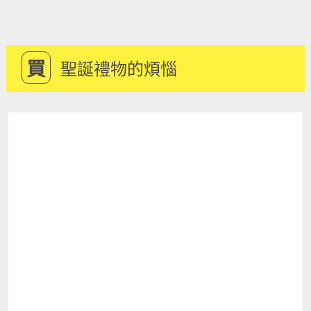
買
聖誕禮物的煩惱