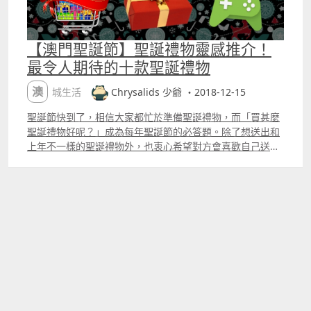
【澳門聖誕節】聖誕禮物靈感推介！
最令人期待的十款聖誕禮物
澳城生活
Chrysalids 少爺 ・2018-12-15
聖誕節快到了，相信大家都忙於準備聖誕禮物，而「買甚麼
聖誕禮物好呢？」成為每年聖誕節的必答題。除了想送出和
上年不一樣的聖誕禮物外，也衷心希望對方會喜歡自己送出
的聖誕禮物。因此，每年聖誕節大家都會費盡心思、時間和
金錢，希望能夠選購或製作出對方會鍾意的聖誕禮物。為免
大家為了要買甚麼聖誕禮物而煩惱，少爺將會分享以下十款
最令人期待的聖誕禮物，希望大家能夠從中得到購買聖誕禮
物的靈感。#燈泡亮起了 聖誕禮物靈感 1：遊戲類 別以為只
有男生才會玩遊戲，現在有很多女生都會玩手機遊戲，打
PS4，玩任天堂 Switch 遊戲，玩起上來絕不會比男生遜色、
瘋狂。因此，送遊戲機或遊戲機相關的配件、遊戲程式做聖
誕禮物絕對不會覺得寒酸。現在最流行、每日都會有人談論
的一定是 Pokemon Let's Go 系列，所以如果沒有心水要買
甚麼做聖誕禮物的話，買 Pokemon Let's Go 系列遊戲一定