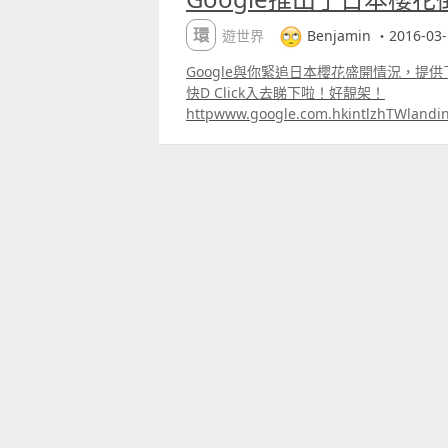
環遊世界
Benjamin ・2016-03-
Google與你緊追日本櫻花盛開情況，提
快D Click入去睇下啦！好靚架！
httpwww.google.com.hkintlzhTWlandi
ms