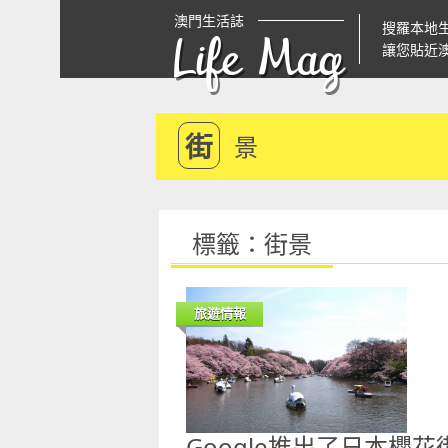
澳門生活誌
搜羅本地
Life Mag
讓您貼近
街
景
標籤：街景
旅遊情報
Google推出了日本櫻花