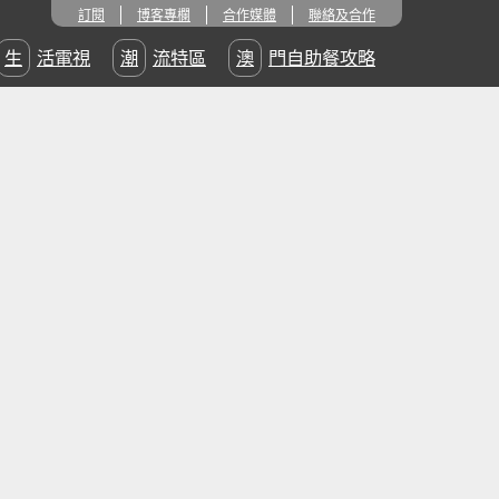
訂閱
博客專欄
合作媒體
聯絡及合作
生活電視
潮流特區
澳門自助餐攻略