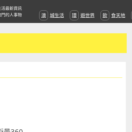
生活最新資訊
澳門的人事物
澳城生活
環遊世界
飲食天地
街景360