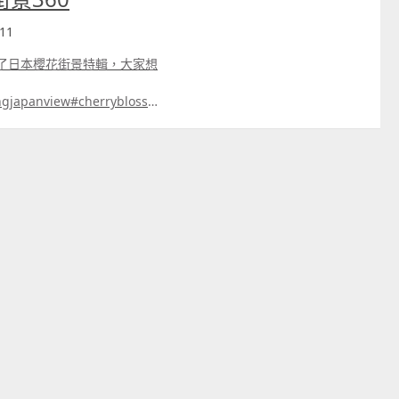
11
供了日本櫻花街景特輯，大家想
ngjapanview#cherryblosso