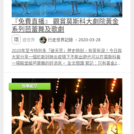
『免費直播』 觀賞莫斯科大劇院黃金
系列芭蕾舞及歌劇
環遊世界
行走世界記錄 ・2020-03-28
2020年至今特別多「破天荒」歷史時刻，有笑有淚！今日與
大家分享一個於新冠肺炎疫情下不能出遊也可以在莫斯科看
一場殿堂級芭蕾舞的好消息。 全文閱讀 緊記：只有黃金24
小時！ 莫斯科大劇院（Bolshoi Theatre of Russia破天荒首
次於劇院的Youtube頻道上免費直播表演節目供全球觀眾觀
靚看，直播時間是莫斯科時間晚上如果時正，影片會保留24
娛樂殿堂
小時。 節目表 27.03 ndash; Swan Lake28.03 ndash; The
Sleeping Beauty01.04 ndash; The Tsarrsquo;s
Bride04.04 ndash; Marco Spada07.04 ndash; Boris
Godunov10.04 ndash; The Nutcracker 觀賞 Youtube頻
道 httpsbit.ly2UoddWL 莫斯科大劇院（Bolshoi Theatre
of Russia 官網 PS ： 願快點分享本人行走俄羅斯的遊歷，
及在聖彼得堡馬林斯基劇院觀看「天鵝舞」的美
妙。。。。。。