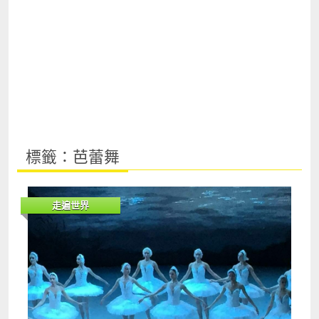
標籤：芭蕾舞
走遍世界