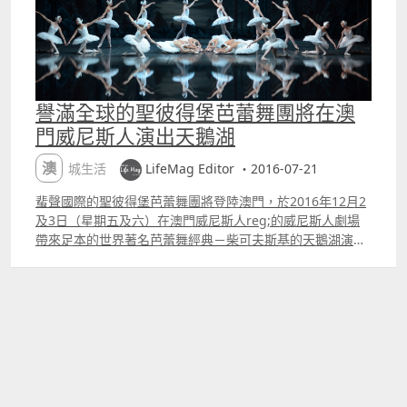
不但要大量攝取蛋白質、新鮮的蔬果、堅果以及朱古力來保
持足夠的體力完成綵排及精彩的表演。 《聖彼得堡芭蕾舞團
天鵝湖》舞劇將於2018年4月27及28日榮耀回歸澳門威尼斯
人劇場，為澳門觀眾帶來柴可夫斯基世界知名的經典芭蕾舞
之作《天鵝湖》。 《聖彼得堡芭蕾舞團 天鵝湖》芭蕾舞劇
將於2018年4月27及28日榮耀回歸澳門威尼斯人劇場，為觀
譽滿全球的聖彼得堡芭蕾舞團將在澳
眾帶來柴可夫斯基的世界經典芭蕾舞之作《天鵝湖》，門票
門威尼斯人演出天鵝湖
票價由港幣澳門幣388元起，可透過各大金光票務售票處公
開發售訂購。 聖彼得堡芭蕾舞團首席舞者伊蓮娜．歌勒妮高
澳城生活
LifeMag Editor ・2016-07-21
娃（Irina Kolesnikova）是瓦加諾娃芭蕾舞學院
（Vaganova Ballet Academy）近年來最出色的畢業學員之
蜚聲國際的聖彼得堡芭蕾舞團將登陸澳門，於2016年12月2
一。
及3日（星期五及六）在澳門威尼斯人reg;的威尼斯人劇場
帶來足本的世界著名芭蕾舞經典－柴可夫斯基的天鵝湖演
出。《聖彼得堡芭蕾舞團－天鵝湖》門票早於2016年7月15
日（星期五）起透過金光票務售票處公開發售。 天鵝湖是由
柴可夫斯基創作的芭蕾舞樂曲，於1895年首次演出，現時已
成為全球最受歡迎的芭蕾舞演出之一。無與倫比的舞台演
出、壯觀及富戲劇性的舞蹈段落、令人讚嘆的旋律及感人肺
腑的故事，皆成為眾多芭蕾舞劇中的佼佼者。天鵝湖的故事
講述年輕王子Siegfried愛上被邪惡巫師Rothbart變為白天
鵝的公主Odette，是真愛戰勝一切的經典愛情故事。 世界