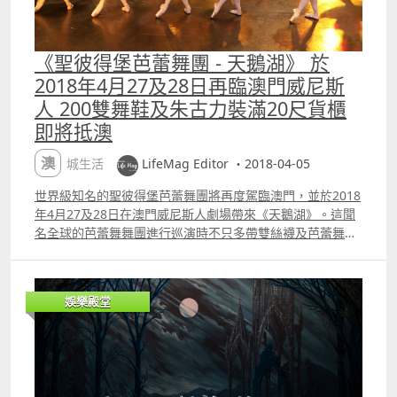
《聖彼得堡芭蕾舞團 - 天鵝湖》 於
2018年4月27及28日再臨澳門威尼斯
人 200雙舞鞋及朱古力裝滿20尺貨櫃
即將抵澳
澳城生活
LifeMag Editor ・2018-04-05
世界級知名的聖彼得堡芭蕾舞團將再度駕臨澳門，並於2018
年4月27及28日在澳門威尼斯人劇場帶來《天鵝湖》。這聞
名全球的芭蕾舞舞團進行巡演時不只多帶雙絲襪及芭蕾舞
裙，更帶來優秀的舞者、場景及舞台服裝，還有服裝師及專
業化妝師、燈光設計師、舞台工作人員、醫生及按摩師隨
行，一行60人。 聖彼得堡芭蕾舞團於2018年4月27及28日
娛樂殿堂
再現澳門威尼斯人，不單會帶領一行60人的專業表演團隊，
更有裝滿20尺貨櫃的場景道具、服裝及200對芭蕾舞鞋。 芭
蕾舞舞者將各自攜帶著自己珍貴的芭蕾舞短裙，並帶上超過
200雙跳舞鞋來澳。這次表演的場景佈置和服裝，更足足裝
滿了一個20尺的貨櫃。跳一場芭蕾舞消耗的體力甚多，他們