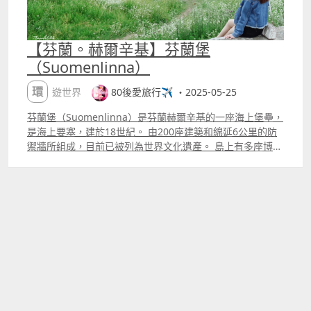
【芬蘭。赫爾辛基】芬蘭堡
（Suomenlinna）
環遊世界
80後愛旅行✈️ ・2025-05-25
芬蘭堡（Suomenlinna）是芬蘭赫爾辛基的一座海上堡壘，
是海上要塞，建於18世紀。 由200座建築和綿延6公里的防
禦牆所組成，目前已被列為世界文化遺產。 島上有多座博物
館、防禦炮台等展示其歷史、藝術和軍事遺跡。 芬蘭堡
（Suomenlinna） 00190 Helsinki
httpswww.suomenlinna.fien