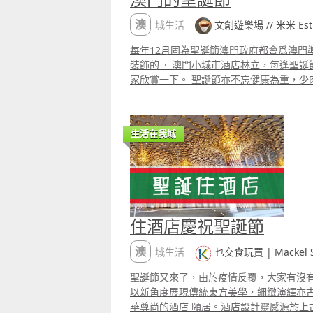
澳城生活
文創遊樂場 // 米米 Esthe
每年12月固為聖誕節澳門政府都會爲澳門
裝飾的。 澳門小城市酒店林立，每逢聖誕
家欣賞一下。 聖誕節亦不忘健康為重，少
實有意義的聖誕節。 金句以弗所書426
落。
生活在我城
住酒店慶祝聖誕節
澳城生活
乜交食玩買 | Mackel Sh
聖誕節又來了，由於疫情反覆，大家有沒
以新角度展現傳統東方美學，細緻演繹亦
華尊尚的酒店 頤居。酒店設計靈感源於上古神話中的創世女神女媧，頤