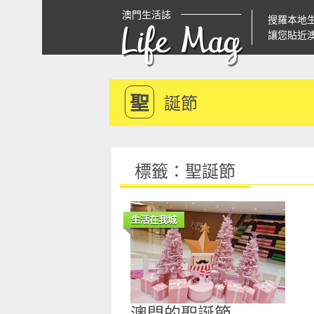
澳門生活誌
搜羅本地
Life Mag
讓您貼近
聖
誕節
標籤：聖誕節
生活在我城
澳門的聖誕節