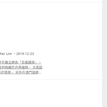
r Lim ・2019-12-23
仔花展主題為「百香歸來」。
其他陪襯花卉等植物， 大家趁
花情景。 另外在澳門旅遊
物，並且在場有特別嘅聖誕節
樹全部都是可口可樂罐砌成