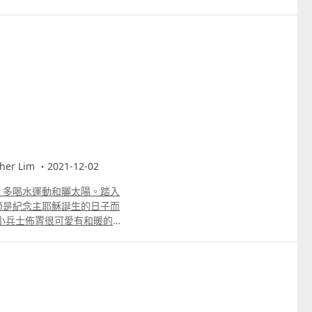
藝術風格，萃取東西方文化精
r Lim ・2021-12-02
，多喝水運動和曬太陽。踏入
節是紀念主耶穌誕生的日子而
小兵士佈置很可愛有和暖的氣
們先睹為快欣賞漂亮的景物。
我的牧者，我必不致缺乏。 聖