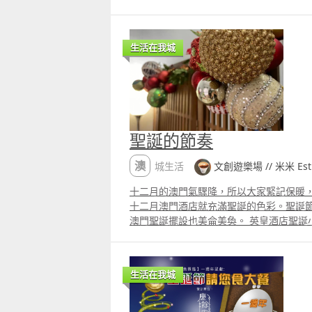
居向亞洲文化致敬，融合傳統美學及當代
髓，力臻十全十美。 片段 更多片段：
生活在我城
聖誕的節奏
澳城生活
文創遊樂場 // 米米 Esthe
十二月的澳門氣驟降，所以大家緊記保暖
十二月澳門酒店就充滿聖誕的色彩。聖誕
澳門聖誕擺設也美侖美奐。 英皇酒店聖誕
氛 其中不乏聖誕樹和聖誕相關的飾物。我
路氹城銀河聖誕熊 金句詩篇231耶和華是
誕花和聖誕熊貓
生活在我城