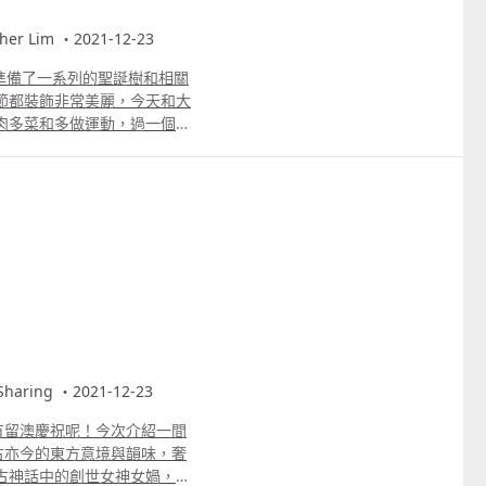
r Lim ・2021-12-23
準備了一系列的聖誕樹和相關
節都裝飾非常美麗，今天和大
肉多菜和多做運動，過一個充
生氣卻不要犯罪，不可含怒到日
aring ・2021-12-23
有留澳慶祝呢！今次介紹一間
古亦今的東方意境與韻味，奢