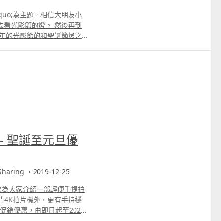
dquo;為主題，相信大朋友小
去看光影節的燈。 然後再到
9年的光影節的和聖誕節燈之
者，我必不致缺乏。
物 - 聖誕至元旦優
aring ・2019-12-25
次為大家介紹一部輕便手提拍
促銷優惠，由即日起至2020
ore.dji.com 開箱及測試片段