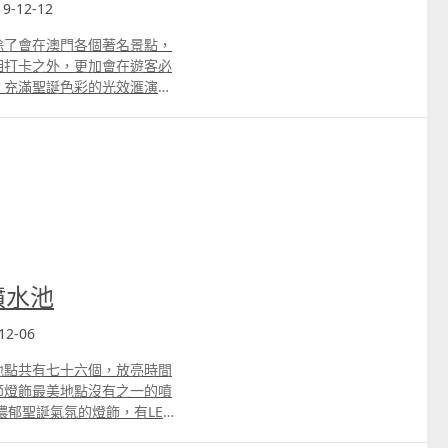
9-12-12
除了會在澳門各個著名景點，
相打卡之外，更加會在遊客必
，充滿聖誕色彩的光效滙演，
聖誕節限定的活動，一定能夠
比被竇更加暖笠笠的聖誕節。
澳門那裡有影相打卡好地方
年聖誕節，小朋友們都一定十分期
簡單，因為除了可以在聖誕巿
卡靚位，以及最重要的是有小
果您想知上一年的聖誕節，澳
，可以到下面的延伸閱讀了
去塔石廣場聖誕巿集的理由 而
噴水池
澳門塔石廣場舉行。除了會有小食
等精彩節目外，當然不少得小
2-06
、造雲機等聖誕節兒童遊戲設
 日、28 日、31日的開放時間為
地點共有七十六個，放亮時間
2 時至晚上 11 時。在特定的
節燈飾最美地點沒有之一的噴
個聖誕節，記得帶小朋友去澳
濃郁聖誕氣氛的燈飾，有LED
日至 31 日 下午 2 時至晚上
D彩色聖誕球等。
源：「澳門特別行政區政府巿政