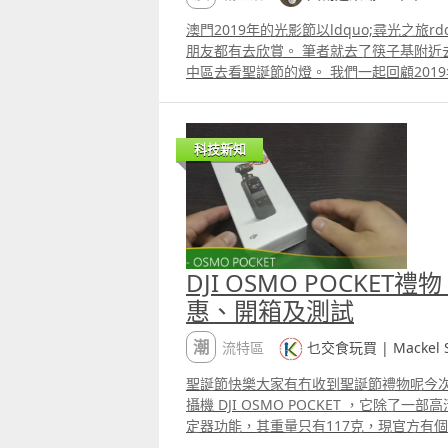
澳門2019年的光影節以ldquo;尋光之旅r
朋友都有去欣賞。 筆者就去了筷子基附近
中區去看聖誕節的燈。 我們一起回顧201
旅。 詩篇23篇第一節：耶和華是我的牧
科技新知
DJI OSMO POCKET禮
惠、開箱及測試
潮流特區
乜交食玩買 | Mackel Sh
聖誕節快樂大家有冇收到聖誕節禮物呢今
攝機 DJI OSMO POCKET ，它除了一部高清4K拍片機外，更有手持穩
定器功能，其重量只有117克，現官方有個
年1月1日, 高逹22%OFF。 官網：httpsst