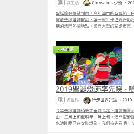
澳城生活
Chrysalids 少爺 ・201
聖誕節好快就到啦！今年澳門的聖誕節，
擺放聖誕燈飾擺設，讓一眾打卡控齊齊影
到的澳門熱鬧地點，設有大型的聖誕巿集
以及精彩的聖誕表演。少爺相信這些澳門
吸引大家離開暖笠笠的被竇，到外面感受
就等少爺一次過全部話您知，今年聖誕節
小城角落
啦！ 塔石廣場 2019 年度聖誕巿集 每
待位於澳門塔石廣場的聖誕巿集。理由好
集內盡情購買禮物外，還有超多款式的打
朋友們超鍾意的聖誕節限定遊戲設施。如
門塔石廣場聖誕巿集有甚麼遊戲設施的話
解。 延伸閱讀：澳門聖誕節限定！3個必
2019聖誕燈飾率先睇 - 
今年的聖誕巿集將會於 12 月 19 日在
檔、聖誕小木屋售賣聖誕禮品、舞台表演
環遊世界
行走世界記錄 ・2019-1
朋友們十分期待的聖誕滑雪場、充氣城堡
施啦！12 月 20 日、21 日、24 日、25
今年聖誕燈飾稍後才全城亮起，燈飾佈置
下午 2 時至凌晨 12 時，其他日期為下午 
由十二月上旬至明年一月上旬。澳門聖誕
時間，還會舉行多場精彩的舞台表演。今
水池昨晚已在安裝燈飾，我們搶先看吧！ 
門塔石廣場玩一轉啦！ 2019 年 12 月 19 
碎燈雪花造、聖誕樹、聖誕鹿車、大型LE
11 時 澳門塔石廣場 以上圖片及資料來