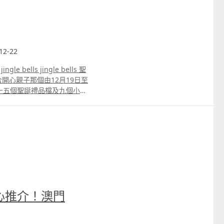
2-22
bells jingle bells 聖
開心親子那個由12月19日至
十五個聖誕禮品檔及九個小食
術等舞台表演，以及聖誕主題
心推介！澳門