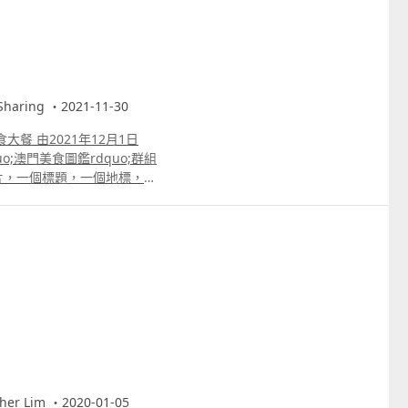
aring ・2021-11-30
餐 由2021年12月1日
片，一個標題，一個地標，就
 雙人行政套餐1份 價值約澳
澳門幣100三獎3名 健康套餐
色飲品1份 特別獎項：1名 雙
位： 慶餘宥美膳軒 更多片段：
r Lim ・2020-01-05