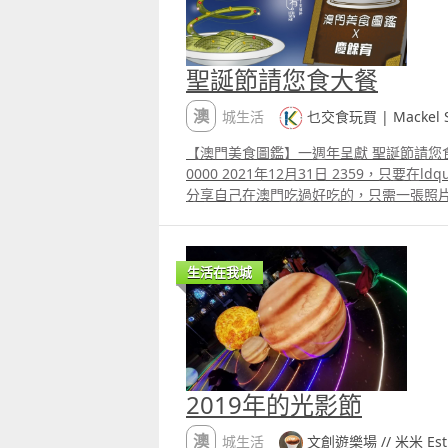
聖誕節請您食大餐
澳城生活
乜交食玩買 | Mackel Sh
【澳門美食圖鑑】一週年呈獻 聖誕節請您食大
0000 2021年12月31日 2359，只要在ldquo;澳門美食圖鑑rdquo;群組
分享自己在澳門吃過好吃的，只需一張照
能吃免費大餐。 立即參加 獎品： 頭獎1名
門幣200二獎2名 行政套餐1份 每份價值約
1份 每份價值約澳門幣50優獎20名 手調特
生活在我城
人行政套餐1份 價值約澳門幣200 贊助單
2019年的光影節
澳城生活
文創遊樂場 // 米米 Esthe