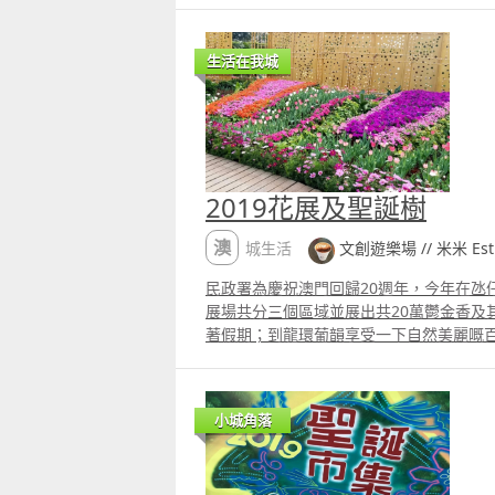
更多片段：
生活在我城
2019花展及聖誕樹
澳城生活
文創遊樂場 // 米米 Esthe
民政署為慶祝澳門回歸20週年，今年在氹
展場共分三個區域並展出共20萬鬱金香及
著假期；到龍環葡韻享受一下自然美麗嘅百
塔， 還有非常漂亮的聖誕樹展覽和聖誕飾
禮物及食物出售至本月26號 。 看到聖誕
嗎？這麼難得機會一定要到現場打卡。
小城角落