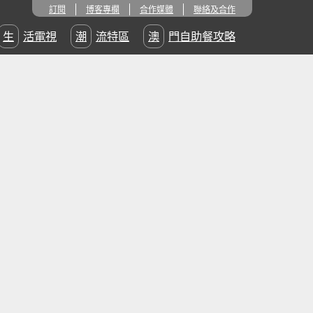
訂閱
博客專欄
合作媒體
聯絡及合作
生活電視
潮流特區
澳門自助餐攻略