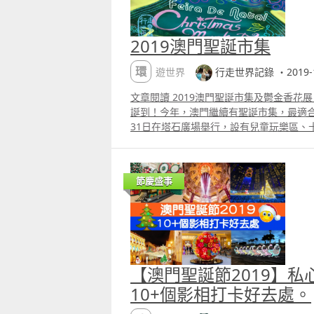
2019澳門聖誕市集
環遊世界
行走世界記錄 ・2019-1
文章閱讀 2019澳門聖誕市集及鬱金香花展 jingle 
誕到！今年，澳門繼續有聖誕市集，最適合
31日在塔石廣場舉行，設有兒童玩樂區、
檔，現場還有歌唱、弦樂演奏、舞蹈、魔
角色扮演巡遊，小丑聖誕老人派禮物。
節慶盛事
【澳門聖誕節2019】私
10+個影相打卡好去處。