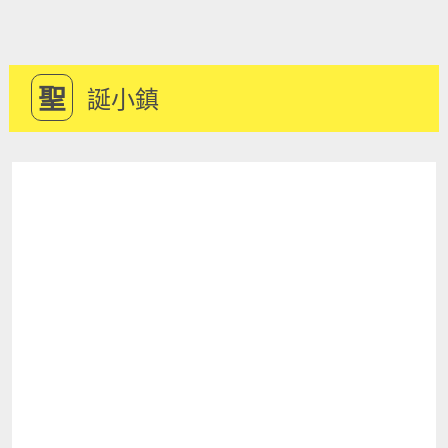
聖
誕小鎮