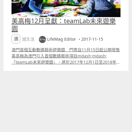
美高梅12月呈獻：teamLab未來遊樂
園
澳城生活
LifeMag Editor ・2017-11-15
澳門首個互動數碼藝術遊樂園 門票自11月15日起公開發售
美高梅為澳門引入首個數碼藝術項目mdash;mdash;
「teamLab未來遊樂園」，將於2017年12月1日至2018年2
月28日期間假美高梅展藝空間亮相。項目包括在大中華地區
首度登場的「塗鴉自然 ndash; 山脈與山谷」及「彩繪聖
誕」主題展區，為所有本地居民及遊客展開前所未有的虛擬
藝術旅程。 「teamLab未來遊樂園」運用最先進的數碼技術
讓賓客參與及共同創作。當中包括四大互動展區：「塗鴉自
然 ndash; 山脈與山谷」、「彩繪聖誕／彩繪城鎮」、「彩
繪城鎮立體紙模型」及「光球管弦樂團」。這次活動以美高
梅推動多元化創新發展為目標，更為美獅美高梅打響頭炮，
繼續為各位賓客帶來更多先進互動娛樂體驗。 塗鴉自然
ndash; 山脈與山谷 大自然由您創造！裝置中的自然世界是
由大家所繪畫的各種生物所創造出來，而這個世界亦會在大