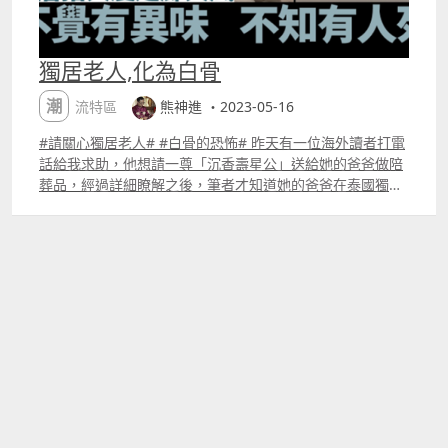
獨居老人,化為白骨
潮流特區
熊神進 ・2023-05-16
#請關心獨居老人# #白骨的恐怖# 昨天有一位海外讀者打電
話給我求助，他想請一尊「沉香壽星公」送給她的爸爸做陪
葬品，經過詳細瞭解之後，筆者才知道她的爸爸在泰國獨
居， 年前在屋裡往生。她是泰國華僑， 結婚後跟隨丈夫移
民到印尼生活， 早幾年因為疫情關係， 她沒有回國探望父
親。 筆者聽了這噩耗，心裡不安，為亡者燒了「祖先功德
香」，念《地藏經》一回，祈求菩薩引領， 他能早日回家。
人老了，按中國人傳統觀念， 當然希望子孫同堂，大家一起
生活，但， 這是傳統觀念， 不是人人都有「福」， 這個
「福」又如何理解，筆者認為老百姓說的「福」， 其實都是
指老人身體好，有錢可以花， 以及子女在身邊。 老人有幾
種狀態，一種是低收入且比較邊緣的，又獨居、沒有子女，
有些行動不便，連三餐都成問題。 昨天中國香港一宗新聞，
一名在獨居老人在沙田，水泉澳邨，林泉樓某單位被發現倒
斃屋內客廳，屍首更化成白骨。 我們做子女的， 要主動關