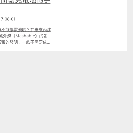
7-08-01
機能不能換電池嗎？在未來內建
外媒《Mashable》的報
振奮的發明：一款不需要依靠
訝的行動裝置，免除了傳統裝
力就能夠使用。透過搜集無線電
小的太陽能電池，就能將訊號
不需要依靠電池就能打電話的行
en School） 研究人員透過
，將語音訊號發送至基地台，並且
成功的降低訊號轉換所帶來的消
裝置撥打 Skype 電話，但
該研究團隊的負責人 Vamsi
但他很期待未來更多相關應用，
置產品。想像看，未來只需處
）的地方，就可以讓手機不需電
路，所有版權歸原作者所有