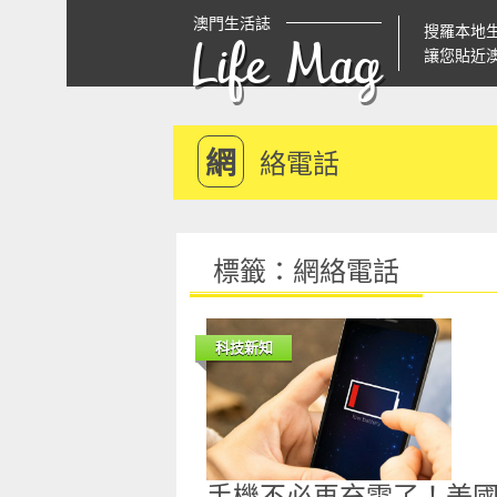
澳門生活誌
搜羅本地
Life Mag
讓您貼近
網
絡電話
標籤：網絡電話
科技新知
手機不必再充電了！美