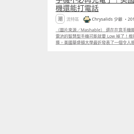
機還能打電話
潮流特區
Chrysalids 少爺 ・201
（圖片來源／Mashable） 還在在意手
電池的智慧型手機可能就要 Low 掉了！根據
導，美國華盛頓大學最近發表了一個令人
電池就能打電話的行動裝置。 這款令人驚
置對電池的依賴，僅需要 3.5 微瓦的電
訊號中的微弱電力，並透過僅只一公分大
發送回 15 公尺範圍內的基地站。 一款
動裝置即將成真？（圖片來源／Paul G. All
一項 Backscatter（反向散射）技術
透過 Skype 等網路電話的方式，可以
耗。雖然華盛頓大學的研究人員成功的透過該
研究人員表示該裝置還有很大的改進空間。 
Tall 表示，雖然該裝置只是一個原型，
因為該技術有機會能發展出無電池行動裝
於有任何無線基地台（包括 WiFi 網路
池正常使用。 以上文章及圖片均轉載自網
原文地址：http3c.ltn.com.tw