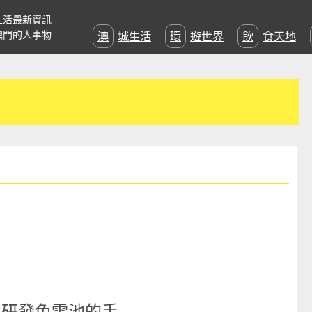
生活最新資訊
澳門的人事物
澳城生活
環遊世界
飲食天地
國研發免電池的手