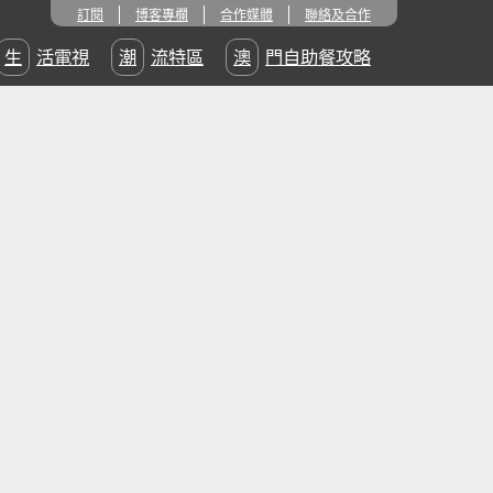
訂閱
博客專欄
合作媒體
聯絡及合作
生活電視
潮流特區
澳門自助餐攻略