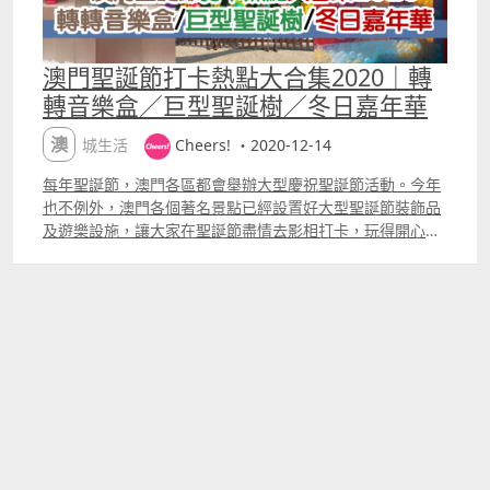
澳門聖誕節打卡熱點大合集2020｜轉
轉音樂盒／巨型聖誕樹／冬日嘉年華
澳城生活
Cheers! ・2020-12-14
每年聖誕節，澳門各區都會舉辦大型慶祝聖誕節活動。今年
也不例外，澳門各個著名景點已經設置好大型聖誕節裝飾品
及遊樂設施，讓大家在聖誕節盡情去影相打卡，玩得開心，
放鬆心情。小編搜集了以下多個澳門聖誕節打卡熱點給大
家，並預祝大家「聖誕節快樂」！更多澳門聖誕節打卡熱點
及實景圖會稍後添加及補上，敬請留意。 巨型聖誕樹及聖誕
裝飾 情侶們聖誕放閃勝地 位於新馬路的議事亭前地（俗稱
噴水池）一向都是打卡勝地，而巿政署已經在議事亭前地佈
置了一棵綠色巨型聖誕樹，無論是朝早或夜晚都十分適合打
卡。 附近的巿政署大樓內亦同樣設有聖誕燈飾佈置：聖誕
鹿、以流星圓環設計的聖誕霓虹燈、小型聖誕樹等，十分有
浪漫氣氛。 早上的聖誕老人燈飾看起來好有活力！ 夜晚開
燈後的聖誕老人燈飾亦都好可愛呀！ 除此之外，大堂前地、
友誼廣場及意度亞馬忌士花園更會展示出耶穌降生情景的聖