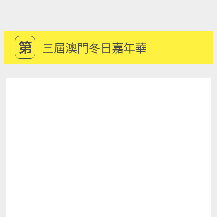
第
三屆澳門冬日嘉年華