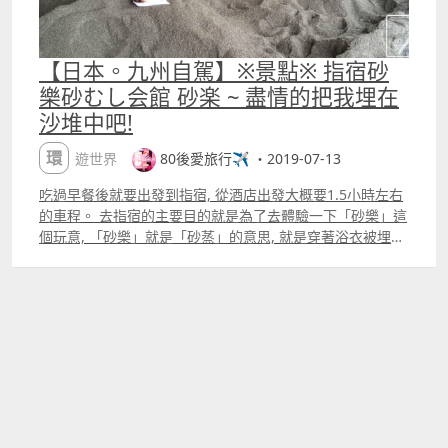
【日本。九州自駕】※景點※ 指宿砂
樂砂むし会館 砂楽 ~ 盡情的把我埋在
沙堆中吧!
環遊世界
80後愛旅行✈️ ・2019-07-13
吃過早餐後就要出發到指宿, 從酒店出發大概要1.5小時左右
的車程。 去指宿的主要目的就是為了去體驗一下「砂樂」這
個玩意, 「砂樂」就是「砂蒸」的意思, 就是穿著浴衣被埋在
利用高達80度90度的硫磺溫泉加熱的砂堆裡, 因為熱和壓力
使得人會流汗, 得到了像泡溫泉這樣的效果。 今天一出門就
下雨了, 希望雨不會太大天氣不會太差而影響行程 開了一個
半小時就來到砂樂的地方了, 有清楚的指示去停車場。 這家
應該是指宿最大的砂樂會館, 大部份人都是來這裡的呢 平日
的中午1200下午1300會休息清理地方的, 所以我們也趕著在
1100前就要到。 如果錯過了時間就要等下午1300再開放才
能進去了 進來後會看到一個廣闊的大廳, 一會蒸完砂樂之後
也可以在這樣休息一下, 也有紀念品賣的。 先去買票和毛巾,
入場費用是已經包了一套浴衣的, 而買的毛巾會是小小一條