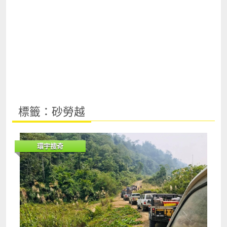
標籤：砂勞越
環宇搜奇