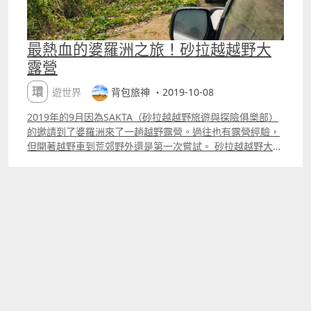
最熱血的婆羅洲之旅！砂拉越越野大
露營
環遊世界
背包旅神 ・2019-10-08
2019年的9月因為SAKTA（砂拉越越野旅遊與探險俱樂部）
的邀請到了婆羅洲來了一趟越野露營。過往也有露營經驗，
但開著越野車到荒郊野外還是第一次嘗試。 砂拉越越野大露
營每年都會在砂拉越不同的地區舉辦，今年已經邁入第4年
了，這一次是選在民都魯出發，途徑
TatauBelagaTubauSebauh再回到民都魯，共4天3夜在婆
羅洲雨林里，與網路斷絕，展開刺激的野外露營。 這一次據
說破紀錄共有180越野車和11個國家參與，這些全部都是越
野車愛好者，先給大家看看帥氣的越野車多熱血！ 一大早大
隊在民都魯舊機場浩浩蕩蕩出發，從一開始很平坦的市區道
路，漸漸地駛入郊區，接著電話開始連不上網路，正式進入
婆羅洲熱帶雨林當中。我們開的路以前是伐木業者走過的
路，但現在因為老樹已經被伐完，新種下的樹還沒可以開
伐，因此這條路一般上也不會有人行駛，所以路況不是太