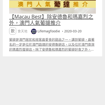
【Macau Best】除安德魯和瑪嘉烈之
外，澳門人氣葡撻推介
飲食天地
Lifemagfoodie ・2020-03-20
葡撻是澳門居民和旅客最愛食的甜品之一。講到葡撻，最著
名的一定是位於澳門路環的安德魯餅店，以及位於澳門南灣
的瑪嘉烈蛋撻店。除了安德魯和瑪嘉烈的葡撻好食之外，澳
門其實還有不少充滿葡式風味的葡撻很值得一試。今次小編
就帶大家一齊去發掘這些澳門人氣葡撻店。 鑽葡咖啡美食
位於澳門筷子基的「鑽葡咖啡美食」每日新鮮熱辣出爐的葡
撻，都被不少網民評為又抵又好食。而且「鑽葡咖啡美食」
的葡撻並不是時時可以買得到，皆因葡撻是每日限量發售。
遲了去買葡撻的話，就唯有明天請早，真是名副其實「食
到，食不到，都要睇時間」。 圖片來源：「鑽葡咖啡美食」
Facebook 專頁 地址：澳門筷子基海灣南街 269 號威翠花園
地下 AD 舖 電話：2855 0818 營業時間：星期一至日，上午
7 時至晚上 9 時 30 分 葡啡 Portuguese Bakery 澳門下環
街一向都是平民美食的集中地，假如下次到達澳門後，不知