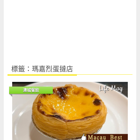
標籤：瑪嘉烈蛋撻店
澳城餐飲