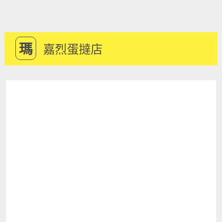
瑪
嘉烈蛋撻店