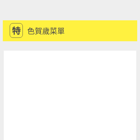
特
色賀歲菜單