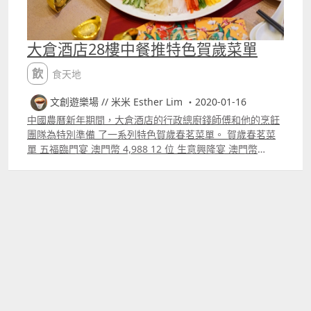
大倉酒店28樓中餐推特色賀歲菜單
飲食天地
文創遊樂場 // 米米 Esther Lim ・2020-01-16
中國農曆新年期間，大倉酒店的行政總廚錢師傅和他的烹飪
團隊為特別準備 了一系列特色賀歲春茗菜單。 賀歲春茗菜
單 五福臨門宴 澳門幣 4,988 12 位 生意興隆宴 澳門幣
5,988 12 位 如意吉祥宴 澳門幣 6,988 12 位 年年好運宴 澳
門幣 7,688 12 位 順景旺財宴 澳門幣 8,688 12 位 金玉滿堂
宴 澳門幣 9,888 12 位 須另加 10% 服務費。 供應日期：即
日起至2020 年2 月 29 日 供應時間：午餐11001430 晚餐
18002130 預約及詳細查詢 853 8883 50996368 4808 需提
前預約，歡迎預訂 澳門大倉酒店 ● 二十八樓 「澳門銀河
trade;」綜合渡假城 澳門路氹城 持銀河卡9折，大倉卡8折