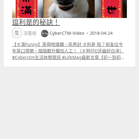
逗利是的秘訣！
生活電視
CyberCTM-Video ・2018-04-24
【＃濠Funny】笑得咁燦爛，抵畀封 ＃利是 啦？祝各位今
年笑口常開，個個都升職加人工！（＃狗仔D牙齒好白淨）
#Cyberctm生活休閒資訊 #LifeMag最新文章【初一到初九
如何玩？2018年澳門最In活動方案最新出爐！】
goo.glcEg7sE【2月12日至2月18日一周生肖運程】
goo.glN8saMa【【澳門文華東方酒店】新年限定 Tea
Set】 goo.gluwJa6Q ＃史上最難以抗拒的逗利是蒲士＃您
係畀利是定收利是＃最緊要攞個好意頭 仲想睇更多有趣影片
可到：goo.gl5YiMSD