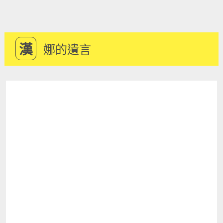
漢
娜的遺言