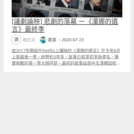
[議劇論映] 悲劇的落幕 ー《漢娜的遺
言》最終季
澳城生活
君尋 ・2020-07-23
由2017年開始在Netflix上播映的《漢娜的遺言》在今年6月
上架最後一季，經歷約3年多，故事已和當初享負盛名、獲
獎無數的第一季大相徑庭。最初的故事由高中生漢娜因校園
欺凌自殺開始，她在離世前以錄音帶錄下自己的獨白，講述
造成她自殺的13個原因，而這些錄音帶就在害她自殺的人群
中一個又一個傳下去。第一季故事表達的新鮮感、劇情的感
人，以及對校園欺凌的認真探討都使《漢娜的遺言》成為
Netflix上必看的神劇。 可是第二季開始的原創劇本則越走越
偏，第二季的法庭攻防戰固然有趣，但對漢娜的過去有畫蛇
添竹之嫌。到第三季與漢娜的連結更薄弱，主題亦轉換為
「原諒」，而且漸漸破壞前兩季帶給觀眾的價值觀。第四季
的主線只可以雷聲大雨點小來形容，此外還加入過多輕輕帶
過的政治正確主題，也不禁令觀眾懷疑是否只為拖滿一季？
若只是為劇中角色而看也未如理想，部份角色在過去三季建