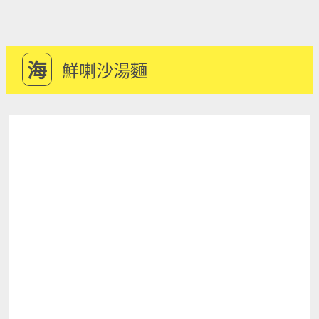
海
鮮喇沙湯麵