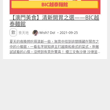
【澳門美食】清新開胃之選——BIC越
泰麵館
飲食天地
Wish? Do! ・2021-09-25
夏天的夜晚想吃得清新一些，無意中找到這間隱藏在鬧市之
中的小餐館，一看名字就知道主打越南和泰式的菜式，抱著
試試看的心情，沒想到有意外驚喜！ 煙三文魚沙律 沙律並
不是平時的菜底，而是蘿蔔絲拌在下面，酸酸甜甜比平時的
沙律更加開胃，非常適合夏天的開胃菜。 海鮮喇沙湯麵 喇
沙湯底由鮮蝦頭熬成濃香惹味，辣得來不會太超過，讓人還
想多喝幾口！面底可以選擇粗面或者河粉，都是由澳門老字
號麵店新鮮製作，我選了河粉夾起來比較容易斷開，建議選
粗面會更好。而配料有魷魚、蝦和雞絲，也算是非常豐富。
地中海牛油果牛肉捲 柔滑的牛油果醬和牛肉配在一起，吃上
去味道濃郁但又很清新，而且份量不少，有牛油果醬的關
係，吃半個飽腹感就已經上來了。 BIC越泰麵館 Bistro
Drsquo;indochine 地址：澳門白馬行龍安圍華龍閣地下B
營業時間：早上10點至晚上12點