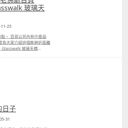
Glasswalk 玻璃天
11-25
點。 百貨公司內有什麼品
要為大家介紹這個能夠近距離
lasswalk 玻璃天橋
璃走道，懸掛在 16 米高的空
百貨公司雄偉的穹頂中。
需要預約才能進去。 一定要在預
貨公司三樓Cafeacute;
loor of the Coupole
 escalator.） 每個時段最多 8
測每個時段基本上都是維持８
時間為 5 分鐘，會有工作人員在
sswalk 玻璃天橋，在這裡
的日子
史、優雅和法式生活藝術。 腳
 Galeries Lafayette
5-31
ann, 75009 PARIS 33
re, near the Cafeacute;