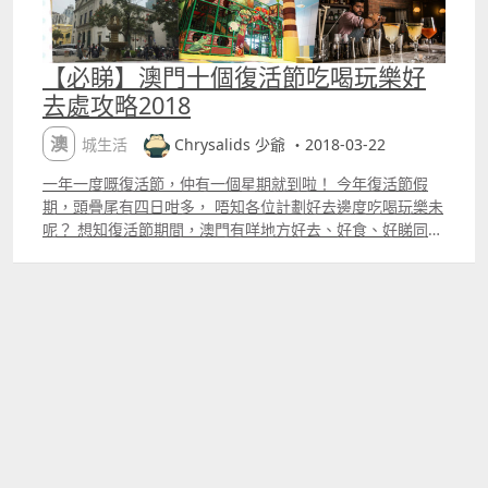
【必睇】澳門十個復活節吃喝玩樂好
去處攻略2018
澳城生活
Chrysalids 少爺 ・2018-03-22
一年一度嘅復活節，仲有一個星期就到啦！ 今年復活節假
期，頭疊尾有四日咁多， 唔知各位計劃好去邊度吃喝玩樂未
呢？ 想知復活節期間，澳門有咩地方好去、好食、好睇同好
玩， 咁您一定要繼續睇落去啦！ 因為少爺將要介紹十個唔
同地方，各有各好玩好食之處。 包括科學館、漁人碼頭、旅
遊塔、JW 萬豪酒店、MGM 美高梅、新濠影匯、主教座堂、
果阿之夜、氹仔舊城區藝術空間同埋永樂戲院。 首先係
「吃」，民以食為天，少爺十分建議去 JW 萬豪酒店「名廚
都匯 Urban Kitchen」，同埋澳門美高梅「甜點餐廳」及
「寶雅座法國餐廳」。 講甜品，有紅絲絨蛋糕、「復活節小
兔」蛋糕，包您甜到漏； 講海鮮，有成個海咁多款式嘅海鮮
陣、水煮波士頓龍蝦，多款到眼都花埋； 講高級，有鮑魚泡
飯、法國生蠔、片皮鴨、三文魚刺身、烤羊腿，最有體面嘅
不二之選。 簡直就係應有盡有，最啱復活節一家大細齊齊食