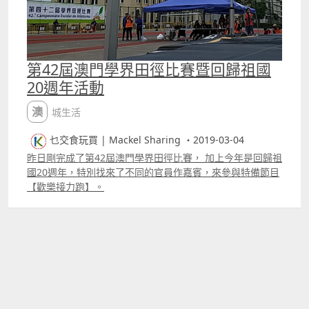
20200101 上年片段 更多片段：
第42屆澳門學界田徑比賽暨回歸祖國
20週年活動
澳城生活
乜交食玩買 | Mackel Sharing ・2019-03-04
昨日剛完成了第42屆澳門學界田徑比賽， 加上今年是回歸祖
國20週年，特別找來了不同的官員作嘉賓，來參與特備節目
【歡樂接力跑】。