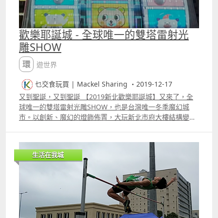
歡樂耶誕城 - 全球唯一的雙塔雷射光
雕SHOW
環遊世界
乜交食玩買 | Mackel Sharing ・2019-12-17
又到聖誕，又到聖誕 【2019新北歡樂耶誕城】又來了，全
球唯一的雙塔雷射光雕SHOW，也是台灣唯一冬季魔幻城
市。以創新、魔幻的燈飾佈置，大玩新北市府大樓結構變
化，真的很震撼！ 今年有「桑塔熊的魔法小鎮」、「新北魔
法森林」及「卡娜赫拉的閃閃耶誕夢」三大燈區之外，還有
打卡熱點的燈飾天橋，包含：以冰晶藍、精靈黃打造的新府
生活在我城
路天橋「變色光廊」；以迷炫紫綴飾的新站路天橋「紫戀光
廊」、紫黃交織的板橋車站天橋「紫金光廊」、眩目的冰雪
藍打造的中山路天橋「冰柱光廊」，以及冷冽白點亮的府中
遊龍天橋「流星光廊」等；除此之外，「板橋車站B1連通
道」今年也搭配魔法主題，化身為「繽紛海洋泡泡」，每一
條魔法燈飾小徑都是非常浪漫、打卡必影！ 日期：即日至