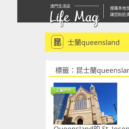
澳門生活誌
搜羅本地
Life Mag
讓您貼近
昆
士蘭queensland
標籤：昆士蘭queensla
走遍世界
Queensland的 St. Josep