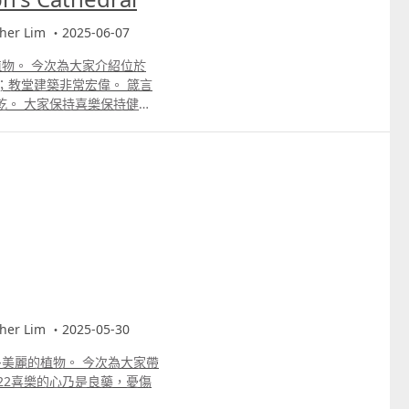
r Lim ・2025-06-07
麗植物。 今次為大家介紹位於
thedral；教堂建築非常宏偉。 箴言
乾。 大家保持喜樂保持健
r Lim ・2025-05-30
很多美麗的植物。 今次為大家帶
22喜樂的心乃是良藥，憂傷