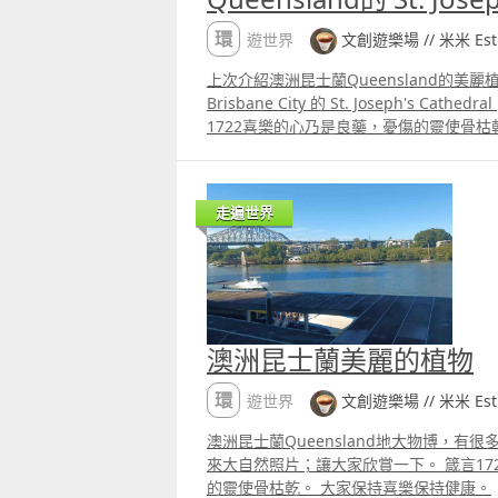
環遊世界
文創遊樂場 // 米米 Esthe
上次介紹澳洲昆士蘭Queensland的美
Brisbane City 的 St. Joseph's Ca
1722喜樂的心乃是良藥，憂傷的靈使骨枯
康。
走遍世界
澳洲昆士蘭美麗的植物
環遊世界
文創遊樂場 // 米米 Esthe
澳洲昆士蘭Queensland地大物博，有
來大自然照片；讓大家欣賞一下。 箴言17
的靈使骨枯乾。 大家保持喜樂保持健康。