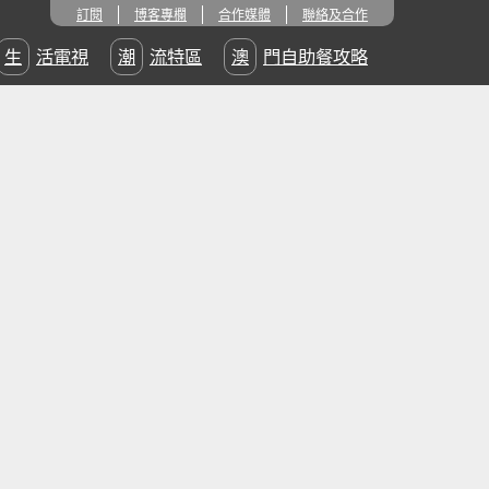
訂閱
博客專欄
合作媒體
聯絡及合作
生活電視
潮流特區
澳門自助餐攻略