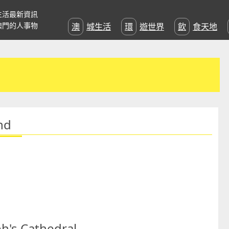
生活最新資訊
澳門的人事物
澳城生活
環遊世界
飲食天地
nd
h's Cathedral