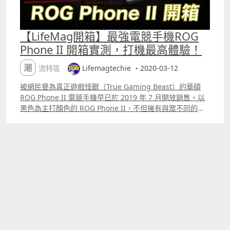
【LifeMag開箱】最強電競手機ROG
Phone II 開箱實測，打機最高體驗！
潮流特區
Lifemagtechie ・2020-03-12
被網民譽為真正遊戲怪獸（True Gaming Beast）的華碩
ROG Phone II 電競手機早已於 2019 年 7 月開放銷售。以
黑色為主打顏色的 ROG Phone II，不但擁有與眾不同的外
型，而且為了進一步提升玩家的遊戲體驗，ROG Phone II
的硬件和配件上都已經全面革新。除此之外，華碩在 ROG
Phone II 的遊戲控制器和散熱系統上花了很多心思和創意，
令玩家隨時隨地都可以任性地暢玩 ROG Phone II。馬上為
大家送上小編以下 ROG Phone II 的開箱文及文字介紹。
ROG Phone II 各方面介紹：： ROG Phone II 手機 ROG
Phone II 散熱系統 螢幕 電池 音訊 連結科技 ROG Armoury
Crate 和 Game Genie 攝影 特選配件介紹： AeroActive II
空氣動力風扇 TwinView II 雙螢幕基座 ROG Gamepad 遊
戲控制器 ROG Phone II 手機 全球首款堪稱是最快運算能力
的 Qualcomm Snapdragon 855 Plus 處理器，擁有 2.96