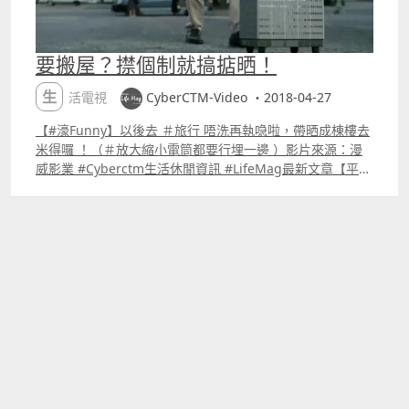
要搬屋？㩒個制就搞掂晒！
生活電視
CyberCTM-Video ・2018-04-27
【#濠Funny】以後去 ＃旅行 唔洗再執喼啦，帶晒成棟樓去
米得囉 ！（＃放大縮小電筒都要行埋一邊 ）影片來源：漫
威影業 #Cyberctm生活休閒資訊 #LifeMag最新文章【平胸
女生的心聲？你又是否同意？】 goo.glxxFYcs【【真機實
試】 Samsung Galaxy S9 amp; S9 Plus 兩大功能：Super
Slow Motion amp; AR Emoji】 goo.glNNGU46【旅行趣
事──東歐遊之【維也納市政廳也可以溜冰！】】
goo.glM92oPA ＃解決房屋問題的終極辦法＃年青人上樓有
望了＃所以話科研真係好重要＃仲洗乜填海造地＃蟻俠2 ＃
MarvelStudios ＃黃蜂女現身 ＃搬屋 ＃縮細 ＃變大 ＃漫威
影業 仲想睇更多有趣影片可到：goo.gl5YiMSD