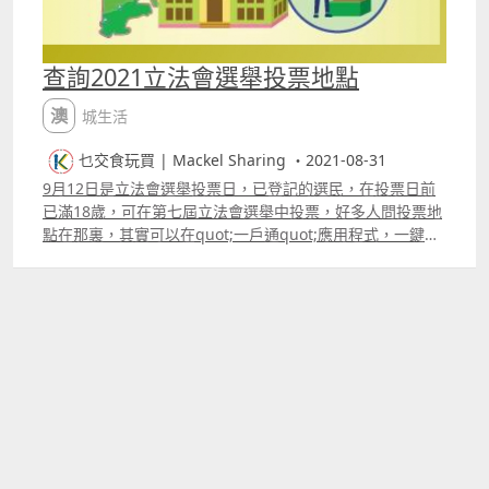
查詢2021立法會選舉投票地點
澳城生活
乜交食玩買 | Mackel Sharing ・2021-08-31
9月12日是立法會選舉投票日，已登記的選民，在投票日前
已滿18歲，可在第七屆立法會選舉中投票，好多人問投票地
點在那裏，其實可以在quot;一戶通quot;應用程式，一鍵就
能查詢。 查詢片段 更多片段：