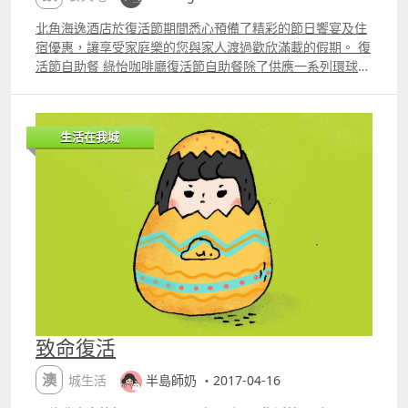
堂酒廊 典雅的澳門康萊德酒店大堂酒廊將於3月30日至4月2
片及資料來源：CyberCTM 最新活動﹣「賞金尋龍」活動
日期間提供復活節經典下午茶套餐，當中的鹹點包括三文魚
北角海逸酒店於復活節期間悉心預備了精彩的節日饗宴及住
「吃喝玩樂」黎到最後，就輪到「樂」， 少爺將要介紹嘅活
子撻、蕃茄油封火腿三文治、吞拿魚三文治以及純素越南米
宿優惠，讓享受家庭樂的您與家人渡過歡欣滿載的假期。 復
動都比較平靜，無太大活動量。 要數文靜嘅活動，首選一定
卷。另外更有多款甜品，包括朱古力鳥巢蛋榚、春花綠茶蛋
活節自助餐 綠怡咖啡廳復活節自助餐除了供應一系列環球美
係睇戲。 睇完一場戲都已經係一兩個鐘頭後嘅事。 今個復
榚、雜莓撻及熱騰騰的十字包。下午茶套餐亦包含咖啡、
食及時令凍海鮮外，精選推介包括即開上乘的肥美生蠔、惹
活節檔期，少爺最推薦睇《比得兔》。（＃有兔仔耳的少
茶、或復活節特調雞尾酒或無酒精雞尾酒供選擇。尊貴下午
味香辣的乾爆辣子長腳蟹及嫰滑多汁的燒豬肋骨伴香辣檸檬
爺） 故事大慨係講比得和賓仔本來同一大班動物住係菜園相
茶套餐價格為澳門幣268元；而豪華下午茶套餐價格為澳門
酸豆汁。最後品嚐多款精緻甜品如即焗綠茶心太軟及朱古力
安無事， 誰不知新屋主麥奎格先生入伙之後， 竟然要將所
生活在我城
幣298元，包括康萊德獨神秘限量小熊一隻。大堂酒廊位於
噴泉，更特設不同味道的Hauml;agen Dazs雪糕及
有動物趕走，仲要扮好人，討隔離鄰居靚女碧雅歡心。 梗係
康萊德酒店大堂，下午茶供應時間為每天下午3時至6時，預
Hauml;agen Dazs雪糕批讓大家享用，令這個美食之旅更添
激到比得火冒三丈啦！為咗要攞番安樂窩，比得一家決定要
約可致電853 8113 8973。 澳門康萊德酒店大堂酒廊亦將推
完美。 復活節自助午餐 日期：3月30日至31日 時段：中午
執行「玩謝麥奎格」行動！ 出盡法寶，誓要踢走新屋主！由
出一系列的復活節特調雞尾酒，每杯價格為澳門幣68元。
12時至下午2時30分 價目：成人$268，小童$228 精選推介
菜園鬥到去倫敦，鬧出笑話，人兔大戰最後結果係點呢？
Crack the Egg ndash; 皇冠伏特加 、榛子酒、可可布朗
國際自助午餐 時令凍海鮮如藍青口、鮮海蝦及凍蜆等輪流供
（＃少爺覺得係打和，曾志偉配音） 有森美同陳豪配音，實
酒、鮮奶 Easter Sundae ndash; 木梅糖漿、菠蘿汁、原味
應 多款肥美刺身及各式壽司任君選擇應節主題美饌 復活節
笑到「兔」痛，睇戲最佳之選。 暫時少爺 check 過，澳門
乳酪 Easter Bunny ndash; 芒果汁、菠蘿汁、原味乳酪、
自助晚餐 日期：3月30日至31日 時段：晚上6時30分至10時
大會堂同永樂戲院一定會上映《比得兔》，其它戲院就未
蜜糖、無酒精柑桂酒 菩提水療 為迎接春天來臨，現在是透
價目：成人$468，小童$338 特別禮遇 無限量供應即開生蠔
知。 以上資料來源：CyerCTM 不日上映電影﹣《比得兔
過水療療程洗滌身心的最佳時機。由現在至2018年5月31日
精選推介 嘗《辣味新煮意》自助晚餐 多款色香味俱全的環
Peter Rabbit》 當然有少爺，有 trailer 睇！ 轉載自：
期間，位於澳門康萊德酒店的菩提水療推出多款春季限定水
球特色鮮辣菜式 矜貴滋味的紅燒碧綠花膠及口感軟滑細膩的
Youtube﹣SonyPicturesHK 第八個地方要介紹就係氹仔舊
療體驗，包括「金燦煥彩面部護理」，此護理特別針對個人
香煎鵝肝多士伴魚子醬 海鮮專區加拿大雪場蟹腳、法國麵包
城區藝術空間，名為「癲噹暢遊氹仔舊城區」。 齋睇字好難
致命復活
肌膚類型，為賓客選擇出合適的面部護理，透過結合最優質
蟹、香草龍蝦仔及藍青口等 多款誘人的Hauml;agenDazs雪
解釋，不如先睇完短片介紹。 短片來源：lt;Cheersgt;﹣澳
的純精油、植物萃取精華，利用理療師特定深度放鬆的按摩
糕及雪糕批應節主題美饌 備註 以上佳餚將輪流交替供應‧所
門創意藝術展！《癲噹暢遊氹仔舊城區》 由氹仔城區文化協
澳城生活
半島師奶 ・2017-04-16
手法來修復肌膚，再配合奢華的黃金及蜂蜜面膜，為肌膚補
有價目另需加一服務費 以原價計算‧優惠只適用於2018年3月
會獨家呈獻，澳門首個以香港人氣卡通貓「癲噹」為主題的