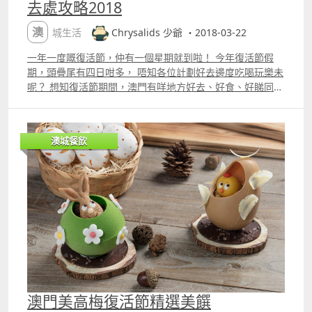
去處攻略2018
澳城生活
Chrysalids 少爺 ・2018-03-22
一年一度嘅復活節，仲有一個星期就到啦！ 今年復活節假
期，頭疊尾有四日咁多， 唔知各位計劃好去邊度吃喝玩樂未
呢？ 想知復活節期間，澳門有咩地方好去、好食、好睇同好
玩， 咁您一定要繼續睇落去啦！ 因為少爺將要介紹十個唔
同地方，各有各好玩好食之處。 包括科學館、漁人碼頭、旅
遊塔、JW 萬豪酒店、MGM 美高梅、新濠影匯、主教座堂、
澳城餐飲
果阿之夜、氹仔舊城區藝術空間同埋永樂戲院。 首先係
「吃」，民以食為天，少爺十分建議去 JW 萬豪酒店「名廚
都匯 Urban Kitchen」，同埋澳門美高梅「甜點餐廳」及
「寶雅座法國餐廳」。 講甜品，有紅絲絨蛋糕、「復活節小
兔」蛋糕，包您甜到漏； 講海鮮，有成個海咁多款式嘅海鮮
陣、水煮波士頓龍蝦，多款到眼都花埋； 講高級，有鮑魚泡
飯、法國生蠔、片皮鴨、三文魚刺身、烤羊腿，最有體面嘅
不二之選。 簡直就係應有盡有，最啱復活節一家大細齊齊食
通街，咁就磨走幾個小時啦。 澳門 JW 萬豪酒店﹣名廚都匯
Urban Kitchen 名廚都匯_紅絲絨蛋糕 傳說中包羅萬有的海
鮮陣 最夠體面的鮑魚泡飯 無可能會失禮人的片皮鴨 少爺知
澳門美高梅復活節精選美饌
齋睇圖片係唔夠，所以準備埋介紹短片畀大家睇埋。（＃貼