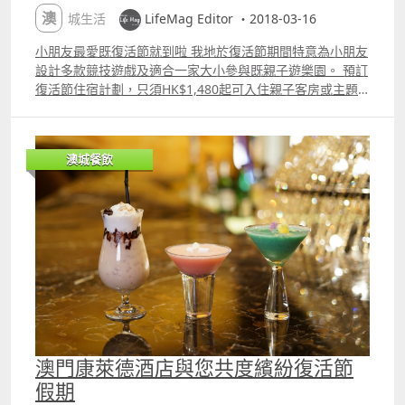
駐氹仔 無錯！答案呼之欲出，就係啱啱新開無耐， 位於氹
枝竹蓉及烤胡椒」。 寶雅座法國餐廳為賓客精心設計出創意
澳城生活
LifeMag Editor ・2018-03-16
仔舊城區的「果阿之夜 Goa Nights」。 最啱就係大朋友同
十足的節日菜色，於在3月31日至4月2日期間限定供應。包
三五知己一齊，係復活節一齊曬月光， 摸摸酒杯底，吹下
括主廚推薦的「水煮波士頓龍蝦配耶路撒冷亞枝竹蓉及烤胡
小朋友最愛既復活節就到啦 我地於復活節期間特意為小朋友
水，講下是非，爆下料。 果阿之夜 Goa Nights，試完包您
椒」，以及使用慢煮原理烹調的「烤羊腿配忌廉粟米蓉、核
設計多款競技遊戲及適合一家大小參與既親子遊樂園。 預訂
以後唔會再去皇朝區飲酒。 「吃」同「喝」一共介紹咗三個
桃及蔬菜」等，均各有特色。查詢及訂座，請致電：
復活節住宿計劃，只須HK$1,480起可入住親子客房或主題
地方， 跟住就要介紹有咩地方好「玩」啦。（＃貪玩的少
（853）8802 2319。 「烤羊腿配忌廉粟米蓉、核桃及蔬
客房1晚、指定餐飲 2位成人及1位小童、滋味甜品製作班及
爺） 呢三個地方絕對適合小朋友玩。 第一間係位於澳門科
菜」使用慢煮原理烹調，肉質嫩滑。
親子遊樂園券1張。 記住記住記住，只要係3月18日前於帝
學館的「科學館兒童世界」。 兒童世界入口 位於科學館館
景酒店網頁登記成為會員並經酒店網頁預訂住宿計劃，可享
展覽中心入口旁邊的「科學館兒童世界」， 以熱帶雨林為主
澳城餐飲
延遲退房至下午1點 想入住主題客房，更加要快人一步搶先
題，分爲幼兒區及小童區兩部分。 幼兒區裹面有小型滑梯、
預訂啦！受有關條款及細則約束 帝景會員登記：
捕魚攻略及軟墊積木等遊樂設施，適合2至4歲小朋友； 適合
httpsgoo.glC7wwer 預訂： httpsgoo.glVQVtDw 早鳥優惠
2 至 4 歲及 5 至 12 歲小朋友遊玩 小童區有一座三層高的大
預訂：由即日起至2018年3月18日 入住日期：2018年3月30
型遊戲組合「淘氣堡」，有繩網、隧道、沙包、彩虹拱橋及
日至4月2日 查詢：852 37162888
軟墊積木，最適合5至12歲小朋友。 如果少爺細個時，有咁
reservation@royalview.com.hk #復活節 #親子活動 #酒店
好設施玩就好啦。（＃歎氣） 小朋友唔單止可以盡情享受攀
#住宿計劃 #甜品 #FUN #hotel #hk #荃灣 #汀九 #Game
爬、跨越障礙及溜滑梯的樂趣之餘， 仲可以鍛煉小朋友體
#room #hongkonghotel#香港酒店 #香港帝景酒店 #offer
能、增強小朋友嘅自信及培養冒險精神。點可以唔帶佢地去
#relax #渡假酒店 #earlybird #workshop #easter
呀？ 入場費十蚊，一位陪同家長免費。 ● 費用： 門票類型
#bigbigfun
票價 澳門幣 標準票 212歲兒童 10元 特別優惠票 18歲或以
澳門康萊德酒店與您共度繽紛復活節
上照顧者 免費 ● 開放時間： 每天共7個場次，逢周四休
息，公衆假期照常開放。 場次 時間 上午時段 第一場
假期
10001050 第二場 11001150 第三場 12001250 清潔時段