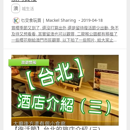
澳城生活
乜交食玩買 | Mackel Sharing ・2019-04-18
賞櫻季節又到了, 還沒打算出外,還是留待復活節少出動, 急不
及待又想看看, 其實留澳也可以觀賞, 二龍喉公園都有移植了
一些櫻花樹給澳門市民觀賞, 以下拍了一些照片, 給大家止一
止「渴」 更多片段：
旅遊情報
【復活節】台北的旅店介紹 (三)