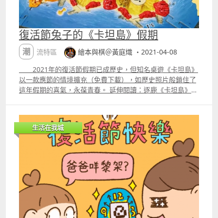
復活節兔子的《卡坦島》假期
潮流特區
繪本與棋＠黃庭熾 ・2021-04-08
2021年的復活節假期已成歷史，但知名桌遊《卡坦島》
以一款應節的情境擴充（免費下載），如歷史照片般鎖住了
這年假期的喜氣，永葆青春。 延伸閱讀：逐鹿《卡坦島》，
口才逞英豪 《卡坦島》是桌上遊戲界的磐石，其時以一
款桌遊的姿態面世，自發行以來聯乘的單位不勝枚舉，最終
發展成一個品牌，宛如自身的圖版，多角發展。 《卡坦
生活在我城
島》有眾多的「家庭成員」，大盒版、擴充、地圖劇本......
它最近釋出了一款新的擴充「Easter Bunny」（復活節兔
子），讓波譎雲詭的風雲卡坦島上，多了一絲暖意與可愛。
這個嶄新的情境擴充講述：春寒料峭，復活節兔子需要
羊毛來製作它的節日毛衣，若玩家不吝給牠羊毛，牠也會禮
尚往來，甚至大發「兔」威 ── 把臭名昭著的強盜趕回他們
的老家！ 復活節兔子情境擴充給玩家提供了一塊「春天
牧場」六角圖版、一隻彬彬「有禮」的「復活節兔子」立版
和十一枚「闔家歡」的禮物指示物。在這個情境擴充中，春