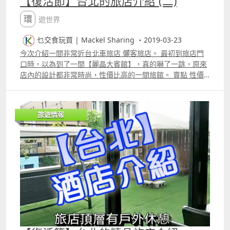
【復活節】台北的旅店介紹 (二)
環遊世界
乜交食玩買 | Mackel Sharing ・2019-03-23
今次介紹一間非常近台北車旅店 儷客旅店。 最初到旅店門
口時，以為到了一間【麗晶大賓館】，真的嚇了一跳，原來
店內的設計都非常時尚，性價比高的一間旅館。 賣點 性價
比高、飽覽台北車站、地點好、樓下有洪瑞珍。 更多片段：
旅遊情報