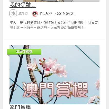
景擴充「Easter Bunny」
我的受難日
澳城生活
半島師奶 ・2019-04-21
昨天，是我的受難日。施欣施明又忘記了我的吩咐，我又要
撿手尾⋯不過今日復活啦，大家都復活節快樂啊！
生活在我城
澳門賞櫻