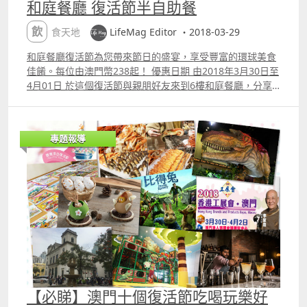
和庭餐廳 復活節半自助餐
飲食天地
LifeMag Editor ・2018-03-29
和庭餐廳復活節為您帶來節日的盛宴，享受豐富的環球美食
佳餚。每位由澳門幣238起！ 優惠日期 由2018年3月30日至
4月01日 於這個復活節與親朋好友來到6樓和庭餐廳，分享
我們準備的精緻的復活節主題半自助餐，迎接這個繽紛的假
期。節日半自助餐的亮點是選取充滿春日氣息的食材，為您
帶來無盡的復活節氣氛。 須另加收 10% 服務費 營業時間：
專題報導
12001430（午餐）及 18002130 晚餐 預約訂座及查詢 853
8883 5126 澳門大倉酒店 ● 六樓 「澳門銀河trade;」綜合
渡假城 澳門路氹城
【必睇】澳門十個復活節吃喝玩樂好