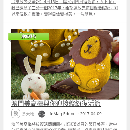
充所需的營養，散發透亮肌膚光彩。「金燦煥彩面部護理」
30日至31日期間‧小童價目只適用3至12歲之小童‧優惠如有
〈施欣少女筆記〉4月15日 陰又到四月復活節，眨下眼，
《癲噹暢遊氹仔舊城區》創意藝術展覽， 展出多達五十幅澳
平日價格為澳門幣1,300元#，週末價格則為澳門幣1,400元
更改，恕不另行通知‧優惠不可同時使用及不可與其他推廣優
我已經頹了三分一個2017年，希望過放完這個復活假後，可
門學生於2017《癲噹暢遊氹仔舊城區》創意藝術比賽中得獎
#。除此之外，賓客若想尋找煥然一新的感覺，菩提水療亦
惠同時使用‧如有任何爭議，北角海逸酒店保留最終決定權
以來個致命復活，變得自信變得美，一洗頹氣。
同埋優秀作品。 咁好嘅展覽，點可以唔帶充滿想像力嘅小朋
提供「紅石榴黃杏身體磨砂療程」供賓客選擇，此療程使用
綠怡咖啡廳 綠怡咖啡廳格調清新，帶來豐富自助餐和五彩繽
友，去睇下可愛又得意嘅「癲噹」呢？ 資料補充： 時間：
含紅石榴成份的去角質磨砂產品以及具美容功效的黃杏，能
紛的國際菜式，讓您與家人或親朋小聚，享受餐飲之樂。 地
中午12時至晚上8時 逢週一休館 網頁：
幫助肌膚淨化排毒、抗氧及提升光澤。「紅石榴黃杏身體磨
址：香港北角英皇道 665號北角海逸酒店2樓 港鐵 ldquo;鰂
httptaipavillagemacau.org.mo 查詢：853 2857 6118 電
澳城餐飲
砂療程」平日價格為澳門幣500元#，週末價格則為澳門幣
魚涌站rdquo; C出口 訂座電話：2185 2155 復活節午市點
子郵箱：info@taipavillagemacau.org.mo 以上圖片及資
550元#。預約請致電853 8113 6188。 位於金沙城中心内
心放題 喜歡品嚐中式點心的您，絕不能錯過海逸軒中餐廳於
料來源：CyberCTM 最新活動﹣癲噹暢遊氹仔舊城區資料來
的康萊德酒店為世界各地旅客提供頂級奢華酒店住宿體驗，
復活節呈獻的午市點心放題。多款巧手點心及各式小菜造型
源 話咁快就黎到壓軸必去之處，就係有鼎爺（李家鼎）坐鎮
以及世界一流的美食佳餚。此外，賓客亦可於金沙廣場超過
精緻，令人目不暇給，為您帶來不一樣的視覺及味覺的盛
嘅「香港工展會．澳門」展覽。 今年工展會依然係漁人碼頭
150間集世界頂級品牌、生活時尚，以及專為家庭賓客而設
宴。 日期：3月30日至31日 時段：上午11時至下午2時30分
舉行，屆時推廣大使鼎爺就會親臨漁人碼頭，示範廚藝。 期
的零售商舖為即將來臨的佳節盡情購物。 如欲了解有關澳門
價目：成人$268，小童$228 逾二十款精緻點心 六十款前
間當然唔少得精彩嘅「工展小姐」表演，仲有幸運大抽獎及
康萊德酒店於復活節的各項最新資訊，請瀏覽
菜、小菜、湯羹、粥粉麵及甜品 廚師推介：招牌菜式傑哥叉
「BB瘋狂大掃貨」比賽。 嘩！咁究竟係BB比賽，定還是係
facebook.comconradmacao、
燒、皮薄彈牙的鮮蝦餃皇、香脆鬆化的香麻叉燒酥及健康鮮
家長瘋狂掃BB野呢？ 需要買新廚具、服裝、飾物、美容保
instagram.comconradmacao或 澳門康萊德酒店網頁。 須
味的陳皮蒸斑腩等 備註 ．所有價目另需加一服務費 以原價
健品、食品同野飲嘅朋友，記得去漁人碼頭啦！ 「香港工展
另加10%服務費。 須另加10%服務費及5%政府稅。 # 須另
計算 ．優惠只適用於2018年3月30日至31日期間 ．小童價
會．澳門」展覽宣傳短片： 詳細資料： 日期：2018年3月
加5%政府稅。平日為星期一至星期四；週末為星期五至星期
目只適用3至12歲之小童 ．優惠如有更改，恕不另行通知 ．
30日至4月2日星期五至星期一，4天 開放時間： 星期五至星
澳門美高梅與你迎接繽紛復活節
日及公眾假期。受條款及細則約束。 # 須另加5%政府稅。
優惠不可同時使用及不可與其他推廣優惠同時使用 ．如有任
期日 上午11時至晚上9時 星期一 上午11時至晚上7時 （展
平日為星期一至星期四；週末為星期五至星期日及公眾假
何爭議，北角海逸酒店保留最終決定權 海逸軒中餐廳 得奬
會每天結束前30分鐘及最後一天結束前1小時停止參觀人士
飲食天地
LifeMag Editor ・2017-04-09
期。受條款及細則約束。
名廚以精湛的廚藝炮製傳統中國菜式，包括巧手粵菜、上海
進場 地點：澳門漁人碼頭會議展覽中心地址：澳門友誼大馬
菜、四川菜、雲南菜及精美點心。讓食客在集時尚與傳統元
路及孫逸仙大馬路 入場費用：免費 免費穿梭巴士 詳情請到
澳門美高梅將於復活節期間推出琳瑯滿目的節日美饌，當中
素結合的環境中享用美味佳餚。其創意點心拼盤更曾榮獲香
httpwww.hkbpe.com.hkwebsubpage.phpmid=219 環保