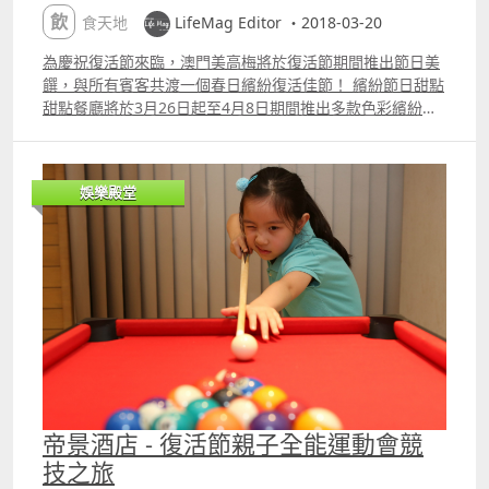
心的少爺） 澳門 JW 萬豪酒店「名廚都匯」介紹短片： 以上
飲食天地
LifeMag Editor ・2018-03-20
圖片及短片來源：lt;Cheersgt;﹣必食：鮑魚泡飯、片皮
鴨！ 澳門 JW 萬豪酒店 Urban Kitchen 名廚都匯自助餐 少
為慶祝復活節來臨，澳門美高梅將於復活節期間推出節日美
爺亦都曾經做過小朋友，知小朋友最鍾意既得意又可愛嘅食
饌，與所有賓客共渡一個春日繽紛復活佳節！ 繽紛節日甜點
物， 例如復活蛋，復活兔等等。 作為家長可以不妨考慮帶
甜點餐廳將於3月26日起至4月8日期間推出多款色彩繽紛、
小朋友到澳門美高梅「甜點餐廳」， 試一試佢地嘅精選復活
可愛別緻的節日美點，為賓客增添節慶氣氛。「復活節小
節美饌， 影靚相之餘，仲可以 po 上網，攞多D Like 添！
兔」蛋糕，以綠茶雪紡蛋糕為基礎，再配上黑朱古力脆脆及
XD 「復活節小兔」蛋糕 鍾意食法國菜嘅朋友，或者係波士
香滑的黑芝麻甘納醬，口感層次豐富，而可愛的賓尼兔造型
娛樂殿堂
頓龍蝦嘅粉絲，咁就一定要去「寶雅座法國餐廳」， 試一試
更讓人愛不釋手；另一款蛋糕則以復活節雞蛋為造型靈感，
「水煮波士頓龍蝦配耶路撒冷亞枝竹蓉及烤胡椒」，絕對包
主廚特別選用四川花椒製作甘納醬，不但為糕點添上獨特的
您話正！ 以上圖片及資料來源：LifeMag Editor﹣澳門美高
芳香，更與當中的芒果醬及牛奶朱古力慕斯完美融合，質感
梅復活節精選美饌 介紹完「吃」之後， 當然要介紹有咩地
軟滑，甜而不膩。 澳門美高梅甜點餐廳推出趣緻的賓尼兔及
方好「喝」啦！ 澳門隨隨便便，求求其其係皇朝區，都可以
復活蛋裝飾造型蛋糕。 此外，餐廳於復活節期間限定推出主
揾到大把好 Club 飲酒啦，做咩要介紹呢間呀？ 三個原因。
題下午茶套餐，包括「黑朱古力撻」、「抹茶黑芝麻撻」、
（＃扮遊作的少爺） 第一，因為印度人調酒師就係勁； 酒
「松露雞蛋三文治」等超過十款精緻獨特的復活節鹹甜點，
保及調酒師 Chetan Gangan 圖片來源：Goa Nights 第
以及兩杯自選飲品。二人份下午茶套餐售價為澳門幣288元
二，因為食迷你包嘆酒就係正； 左：咖喱雞迷你漢堡；右：
（另加10%服務費）。 賓客亦可選購各式精選節慶糖果為家
九款之一的雞尾酒 圖片來源：原來世界這樣大﹣【澳門。食
人及摯愛送上復活節驚喜！如有查詢，請致電：（853）
記】Happy Hour推介 氹仔舊城內的印度酒吧。 第三，因為
8802 2324。 復活節主題下午茶套餐提供超過十款精緻獨特
帝景酒店 - 復活節親子全能運動會競
有九款雞尾酒就係嘆。 九款雞尾酒任君選擇 圖片來源：文
的復活節鹹甜點。 法式復活節美饌 寶雅座為賓客精心設計
技之旅
創遊樂場 米米 Esther Lim﹣時尚酒吧餐廳「果阿之夜」進
出創意十足的節日菜色，如「水煮波士頓龍蝦配耶路撒冷亞