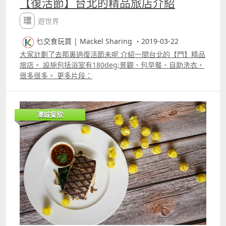
【復活節】台北的精品旅店介紹
環遊世界
乜交食玩買 | Mackel Sharing ・2019-03-22
大家計劃了去那裏過復活節未呢 介紹一間台北的【門】精品
旅店。 設施包括浴室有180deg;景觀、包早餐、自助洗衣，
很多很多。 更多片段：
澳城餐飲