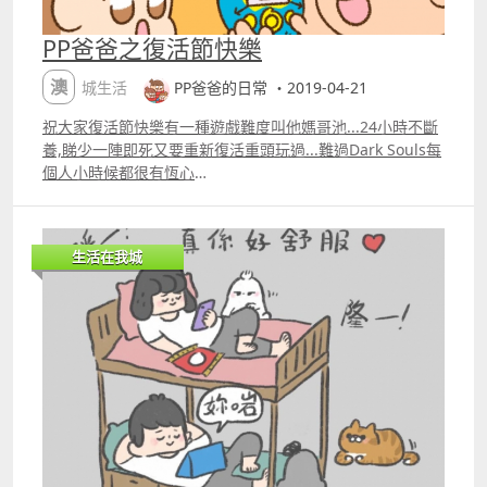
天牧場會取代了數字「2」指示物所在的地形圖版，而數字
「2」則會被移放到數字「12」指示物所在的地形圖版上，
PP爸爸之復活節快樂
自此每當玩家骰到「2」或「12」，均能觸發該地的收成。
春天牧場既是復活節兔子的起始位置，同時亦可以用來堆放
澳城生活
PP爸爸的日常 ・2019-04-21
禮物指示物。 復活節兔子情境擴充給《卡坦島》遊戲增
加了新的規則：收成後，可通過送羊毛（返回供應堆）來移
祝大家復活節快樂有一種遊戲難度叫他媽哥池...24小時不斷
動兔子，一張羊毛卡可以讓兔子移動到未被強盜佔用的圖版
養,睇少一陣即死又要重新復活重頭玩過...難過Dark Souls每
上，兩張羊毛卡可以讓兔子使出飛踢 ── 移動兔子到被強盜
個人小時候都很有恆心
佔用的圖版 ── 把強盜趕回沙漠老家。兔子移動後，其所在
httpswww.facebook.comppdaddylive
的地形圖版上，倘有玩家的建築物，該玩家（們）獲得最多
一件禮物；若兔子的目的地是春天牧場，有建築物的玩家
生活在我城
（們）則獲得兩件禮物。 在《卡坦島》上，禮物有甚麼
用呢？禮物可以換取自選的資源卡！當玩家擁有兩件禮物，
就必須兌換一張資源卡，然後把禮物返回供應堆。 關於
復活節兔子情境擴充了的玩法，還有兩點要注意：玩家在回
合中只能移動復活節兔子一次，亦不可以驅使強盜入侵春天
牧場或有兔子戍衛的圖版。 富庶的卡坦島有取之不竭的
資源，但玩家難免有運氣不濟的時候。復活節兔子擴充引入
了好打過袋鼠的「兔子」，牠不但令強盜望風披靡，還彬彬
「有禮」，從此，卡坦島上除敬業樂業、忙於發展的日常
外，平添了含飴弄「兔」的樂趣。 免費下載：《卡坦島》情