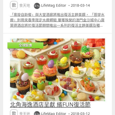
13001400 下午時段 第四場 14001450 第五場 15001550 第
飲食天地
LifeMag Editor ・2018-03-14
六場 16001650 第七場 17001750 入場人士須穿著襪子，亦
「奧旋自助餐」與大堂酒廊將推出復活主題美饌， 「菩提水
可於現場購買。 首場購票時間：上午9時45分 資料來源：澳
療」則帶來春季限定水療體驗 屢獲殊榮的澳門金沙城中心康
門科學館﹣科學館兒童世界 新聞來源：澳門日報﹣科學館兒
萊德酒店將於復活節期間推出一系列的復活主題美饌及獨特
童世界周三開幕 去完科學館，不妨帶小朋友搭巴士到澳門旅
水療體驗，讓賓客享受一個繽紛愜意的假期。不論是想與親
遊塔， 欣賞觀光塔之餘，裹面仲有個名為「復活節繽粉彩蛋
朋摯友一同享用城中聞名的豐盛自助餐、於奢華水晶吊燈下
池」， 消費滿五百蚊或以上，小朋友就可以大玩特玩波波
細嚐復活節主題下午茶、又或是想逃離煩囂讓身心沈浸於水
池，仲有工藝坊。 嫌太貴？如果小朋友無畏高，可以帶小朋
全球飲食
療體驗中，此五星級酒店皆能滿足您的期望。 「奧旋自助
友上去觀光塔，睇澳門全景，超靚！ 地址：澳門旅遊塔 日
餐」 澳門最出色自助餐美食之一的「奧旋自助餐」將於3月
期：30032018 08042018 時間：全日 資料來源：澳門旅遊
30日至4月2日復活節期間增添多款應節美饌。午市自助餐將
塔﹣復活節繽粉彩蛋池 最後呢個地方啱小朋友之餘，仲啱大
提供現烤薄餅及各式意大利麵、韓式泡菜海鮮煲、香草蒜蓉
人一齊玩！免費的。 就係位於新濠影匯嘅「賞金尋龍」。
焗鱸魚配炒時蔬、各式中菜燒味及地道印度咖哩。而晚市菜
裹面有好多恐龍模型，仿真度甚高，裹面有隻暴龍會郁會
餚則有冰上海鮮、煎龍蝦檔，即場烤肉區更提供烤美國肉眼
叫， 最啱就係影相，扮身處險境，被恐龍追，一流之選！
扒以及烤豬肋骨。「奧旋自助餐」位於金沙城中心地面樓
除咗同模型恐龍有近距離接觸之外， 附近仲有個要帶 VR 眼
層，自助午餐於每天中午12時至下午3時供應，而自助晚餐
鏡嘅虛擬體驗， 因為所在位置唔太起眼，所以要花時間去揾
分別於每天下午5時30分至晚上10時間供應。自助午餐價格
同埋排隊。 少爺玩過，好刺激同埋會有些頭暈，老人家盡量
為澳門幣268元（成人）及澳門幣134元（小童）；而自助晚
唔好去玩，小朋友都玩得。 資料補充： 時間：全日開放
餐價格為澳門幣488元（成人）及澳門幣244元（小童），預
（綠幕互動體驗「恐龍出逃」及「與恐龍飛翔」之旅開放時
北角海逸酒店呈獻 繽FUN復活節
約請致電853 8113 8910或電郵至
間為中午12時至晚上8時 網頁：
macau.grandorbit.reservation@conradhotels.com。 大
www.studiocitymacau.com 查詢：853 8868 6767 以上圖
飲食天地
LifeMag Editor ・2018-03-12