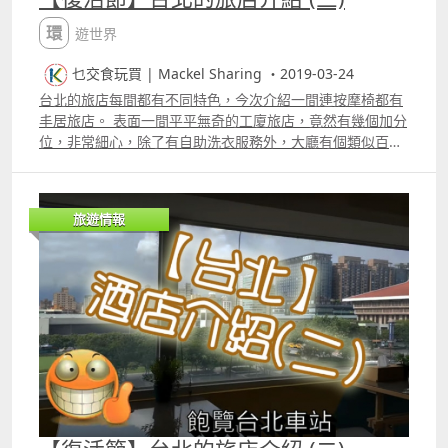
環遊世界
乜交食玩買 | Mackel Sharing ・2019-03-24
台北的旅店每間都有不同特色，今次介紹一間連按摩椅都有
丰居旅店。 表面一間平平無奇的工廈旅店，竟然有幾個加分
位，非常細心，除了有自助洗衣服務外，大廳有個類似百子
櫃，有提供一些免費的生活用品，連女性生理用品都有；而
房內，竟然有個手提按摩器，大廳後方的小食廊，還有一個
秘密地方，就是地庫一層有個休臮室，室內有提供按摩椅及
旅遊情報
電視。 賣點自助洗衣服務、免費的生活用品、按摩器、按摩
椅及電視。 更多片段：