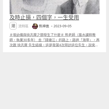
及時止損，四個字，一生受用
潮流特區
熊神進 ・2023-09-05
＃張幼儀與徐志摩之間發生了什麼＃ 熊老師（風水課程教
師，執業30多年） 去「錢塘江」的路上，路過「海寧」，再
次跟 徐志摩 先生結緣，這是我第4次拜訪這位先生，說來，
徐先生不是我的偶像，只是筆者有一份無明失落，如同陌路
上遇上知音。 張幼儀小姐是徐先生的正妻，她跟徐先生的而
且確是有宿世緣，前生，徐先生是張小姐是褓姆的孩子，他
其貌不揚，其品不高，張小姐很愛書經也愛禮佛，一次，她
在鹽官鎮的海神廟上香後，她在一棵古樹下睡著，夢中她見
一隻水龜痛苦掙扎，她很害怕，不知道下一步如何做，這時
候有一年青魚夫經過，魚夫二話不說就把水龜拿走，前身的
張幼儀方寸大亂，她只是站在一旁，什麼也沒有做。她在夢
裡醒來了，原來她是「見死不救」，水龜就是一個諭示。 今
生，張幼儀小姐在業力引領下跟徐先生勉強續了宿世緣，這
是惡緣，正如世人一致認為張小姐是賢慧的妻子，而上一代
認為女人照顧丈夫，家婆，懂教孩子，做飯就是好妻子，我