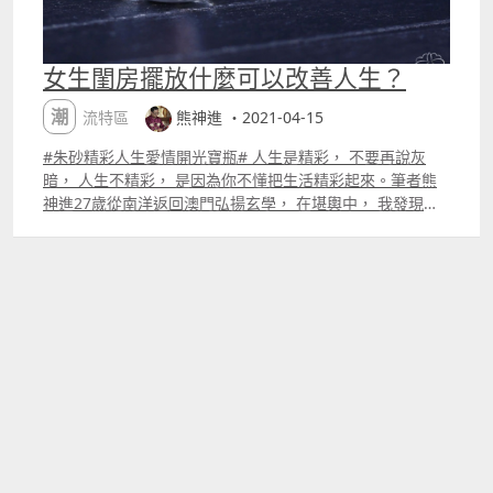
女生閨房擺放什麼可以改善人生？
潮流特區
熊神進 ・2021-04-15
#朱砂精彩人生愛情開光寶瓶# 人生是精彩， 不要再說灰
暗， 人生不精彩， 是因為你不懂把生活精彩起來。筆者熊
神進27歲從南洋返回澳門弘揚玄學， 在堪輿中， 我發現很
多北京藝人、上海名人， 廣州文青， 她們臥室都擺放一件
ldquo;朱砂精彩人生愛情開光寶瓶rdquo;。 這件寶瓶很
玄， 故事很多， 內裡的， 不是一般的染色沙粒， 而是古印
度人用來建宮安神的金剛砂， 風水師傅混了玄粉、朱砂，
再念經供養，殊勝。 筆者要按照用戶出生數據做很多功夫，
例如犯太歲， 有血刃星， 我要為他她化血災； 再例如， 當
我發現女生命中會離婚的， 我還要燒很多香枝給她化解。
ldquo;寶瓶rdquo;也是用來保平安的， 一個女生， 常常出
外公幹， 家裡有一件ldquo;寶瓶rdquo;， 可以平安出外。
供養一件ldquo;朱砂精彩人生愛情開光寶瓶rdquo;，可以增
添生活品味，嬌媚。 我們建議把ldquo;朱砂精彩人生愛情開
光寶瓶rdquo;一直放在臥室任何位置， 這是女生們幸福的