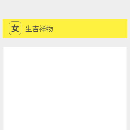
女
生吉祥物