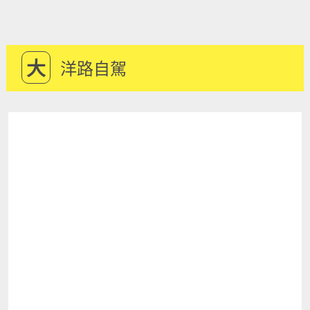
大
洋路自駕