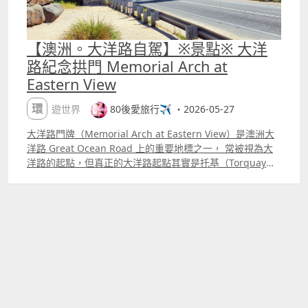
【澳洲。大洋路自駕】※景點※ 大洋
路紀念拱門 Memorial Arch at
Eastern View
環遊世界
80後愛旅行✈️ ・2026-05-27
大洋路門牌（Memorial Arch at Eastern View）是澳洲大
洋路 Great Ocean Road 上的重要地標之一， 常被視為大
洋路的起點，但真正的大洋路起點其實是托基（Torquay）
門牌更像是旅程中的第一個重要節點，而非地理上的起點。
這座拱門是為紀念參與第一次世界大戰的澳洲士兵而建，採
用仿木質結構，頂部刻有「GREAT OCEAN ROAD」字樣。
這裡曾是收費站所在地，過往車輛需付費通行以資助道路建
設。 拱門旁設有青銅雕像，描繪一名手持鐵鏟的士兵，象徵
修路工人。 廣場上還有紀念石碑，記錄了澳洲士兵的參戰歷
程與道路建造史，讓遊客深入了解這段歷史。 大洋路紀念拱
門是澳洲最具象徵意義的海岸公路入口，是大洋路旅程的絕
佳起點。 Memorial Arch at Eastern View 689 721 Great
Ocean Road, Eastern View, 3231, Australia