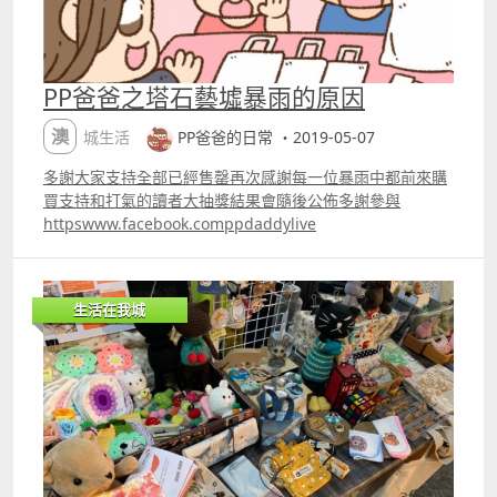
PP爸爸之塔石藝墟暴雨的原因
澳城生活
PP爸爸的日常 ・2019-05-07
多謝大家支持全部已經售罄再次感謝每一位暴雨中都前來購
買支持和打氣的讀者大抽獎結果會隨後公佈多謝參與
httpswww.facebook.comppdaddylive
生活在我城