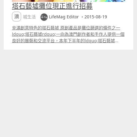
塔石藝墟攤位現正進行招募
澳城生活
LifeMag Editor ・2015-08-19
充滿創意特色的塔石藝墟 原創產品是攤位篩選的條件之一
ldquo;塔石藝墟rdquo;一向為澳門創作者和手作人提供一個
良好的展藝和交流平台，本年下半年的ldquo;塔石藝墟
rdquo;將於11月20日起連續兩週的星期五至日舉行，攤位
招募現正展開，截止日期為9月16日，歡迎有意出售或展示
原創產品的市民參加。 參加者必須為本澳居民，以團體或個
人名義報名皆可，費用全免，出售的產品必須原創，主辦單
位將以產品的獨特性作為篩選首要條件。有興趣人士可於辦
公時間內到南灣大馬路517號南通商業大廈19樓民署文化康
體部索取報名表，或於民署網頁www.iacm.gov.mo下載，
填妥後連同產品照片及詳細說明、原創品牌創作意念等資料
的紙本及電子檔送交至上述地點，有關資料將作為是次活動
的攤位篩選及宣傳之用。 ldquo;塔石藝墟rdquo;將於11月
20日至22日、27日至29日（星期五至星期日）下午五時至
晚上十時在塔石廣場舉行。如有查詢可聯絡趙先生（電話
8394 3703／電郵cschiu@iacm.gov.mo）或黃小姐（電話
8394 3775／電郵knwong@iacm.gov.mo），詳情亦可瀏
覽民署網頁www.iacm.gov.mo、藝墟Facebook專頁