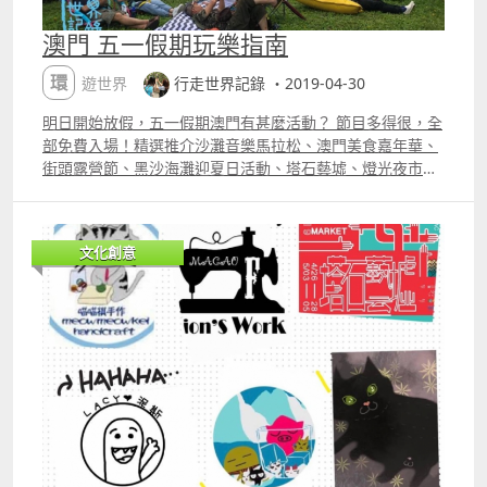
澳門 五一假期玩樂指南
環遊世界
行走世界記錄 ・2019-04-30
明日開始放假，五一假期澳門有甚麼活動？ 節目多得很，全
部免費入場！精選推介沙灘音樂馬拉松、澳門美食嘉年華、
街頭露營節、黑沙海灘迎夏日活動、塔石藝墟、燈光夜市。
更多圖片在 行走世界記錄 1, HUSH Full Music 沙灘音樂會
澳門流行音樂界一年一度的盛事！一連3天于黑沙海灘舉行
的 ldquo;HUSH 沙灘音樂會rdquo;，邀請本地及外地多隊
文化創意
知名及具潛質之樂團呈獻不同形式的音樂，為廣大樂迷帶來
18小時的多元音樂盛會。 日期︰4月28,30日及5月1日時間
︰1315 ndash; 2140地點︰黑沙海灘 2, 第二屆澳門美食嘉
年華@百老匯 澳門銀河於4月19日至5月19日的週五、六、
日在「百老匯美食街」舉辦「澳門美食嘉年華@百老匯」，
有50多個餐飲攤位，超過 240 款街頭小食，潮流飲品及各地
美酒，精彩熱鬧的現場表演等大家來吃來玩！ 日期︰4月19
日至5月19日逢星期五六日地點︰百老匯美食街時間︰下午5
時起 3, 501微溫露營節 第一屆501露天嘉年華，本次嘉年華
集合漢堡，啤酒，服飾，露營，機車以及燒烤於一身，為大