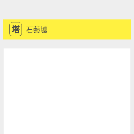
塔
石藝墟