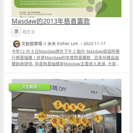
Masdaw的2013年慈善籌款
澳城生活
文創遊樂場 // 米米 Esther Lim ・2023-11-17
今年12 月 3 日Masdaw將於下午 2 點在 Masdaw收容所舉
行慈善抽獎！這是Masdaw的年度慈善籌款 , 百多份獎品由
贊助商提供, 年度慈善抽獎是Masdaw主要收入來源, 大家可
以幫助Masdaw面對每個月的巨額開支和確保121隻狗的幸
福生活和健康環境！非常感謝大家。 能助Masdaw一臂之力
的方法如下 購買慈善獎券 發售慈善獎券 宣傳慈善獎券 另外
文化創意
今次塔石藝墟除了Aki.ceramic的義賣之外, 也感謝Pettimes
在MO101幫忙發售MASDAW慈善獎券, 如果大家有更多分銷
慈善獎券的方式請聯絡Masdaw
httpswww.facebook.commasdawislove 另可以支持121隻
狗可捐款到以下賬戶, 將收據發送至 info@masdaw.org 中
銀澳門幣 181301200247334 BNU 澳門幣 9012686823
Mpay二維碼