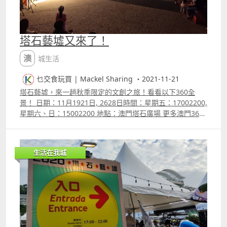
塔石藝墟又來了！
澳城生活
乜交食玩買 | Mackel Sharing ・2021-11-21
塔石藝墟，來一趟秋季限定的文創之旅！看看以下360全
景！ 日期：11月1921日, 2628日時間：星期五：17002200,
星期六、日：15002200 地點：澳門塔石廣場 更多澳門360
全景相片 更多片段：
生活在我城