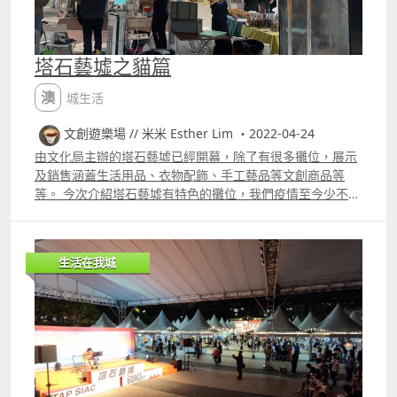
塔石藝墟之貓篇
澳城生活
文創遊樂場 // 米米 Esther Lim ・2022-04-24
由文化局主辦的塔石藝墟已經開幕，除了有很多攤位，展示
及銷售涵蓋生活用品、衣物配飾、手工藝品等文創商品等
等。 今次介紹塔石藝墟有特色的攤位，我們疫情至今少不免
憂慮，有專家表示養寵物可以治療心靈，有貓媽媽DIY的攤
位帶同貓貓，大家可以去互動，還有燕悅陶藝攤位有義賣，
和我們熟悉的澳門文創人頹爆貓工作室。 藝墟日期： 4月
生活在我城
2124日、4月28日5月1日 時間： 星期四、五：17002200
星期六、日：15002200 地點：塔石廣場