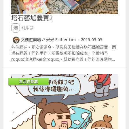
塔石藝墟義賣2
澳城生活
文創遊樂場 // 米米 Esther Lim ・2019-05-03
各位貓迷，肥安姐姐今、明及後天繼續在塔石藝墟義賣，同
場有貓義工們的手作。所得款項不扣除成本，全數捐予
rdquo;流浪貓Kei金rdquo;，幫助獨立義工們的流浪動物醫
療費、暫託貓的醫療及糧砂開支等...請各位多多支持，謝
謝。 MO3 Fionrsquo;s Work（舞台旁） 5月35日 星期五
17002200 星期六日15002200 #fionswork #喵喵棋手作 #
生活在我城
三角豬TriPig #泥斯 #貓貓蛋