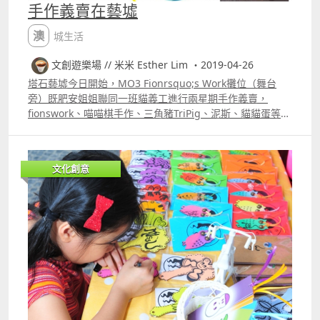
家呈獻一個美式嘉年華。 日期︰5月1日地點︰ 澳門司打口
手作義賣在藝墟
馬車巷 新新酒店後巷時間︰13002000 4, 黑沙海灘迎夏日活
動下水禮，投奔初夏。有球賽、攤位遊戲、沙灘遊戲、香蕉
澳城生活
船、水上電單車及風帆遊船河hellip; 日期︰5月1日時間︰
10001730地點︰黑沙海灘 5, 塔石藝墟 220個攤位，攤主來
文創遊樂場 // 米米 Esther Lim ・2019-04-26
自中國內地、香港、澳門、臺灣，以及馬來西亞地區的文創
塔石藝墟今日開始，MO3 Fionrsquo;s Work攤位（舞台
人士，帶來特色文創產品，及由本地及外地唱作人擔綱演出,
旁）既肥安姐姐聯同一班貓義工進行兩星期手作義賣，
共36場音樂表演。 日期︰5月3至5日時間︰週五下午5時至
fionswork、喵喵棋手作、三角豬TriPig、泥斯、貓貓蛋等全
晚上10時；週六及周日為下午3時至晚上10時 地點︰塔石廣
數不扣除成本，捐予 rdquo;流浪貓Kei金rdquo;，幫助獨立
場 6, 第二屆燈光夜市之情懷澳門街 重現澳門六、七十年代
義工們的流浪動物醫療費，以及暫託貓的醫療及糧砂開支等;
的街頭夜市風情，一個以懷舊主題為主的燈光夜市。 日期︰
而喵喵棋手作將義賣貓薄荷玩具和記事簿。 活動時間4月
4月19日至8月11日逢星期五六日 時間︰星期五1730至
文化創意
2628日及5月35日 星期五17002200星期六日15002200 另
2200；星期六1700至2200地點︰漁人碼頭
外冰姨冼太貓貓義買果乾第一次到塔石藝墟買果乾。. 如果
你想為貓貓們出一分力就到塔石藝墟食物區的 Famp;B 11，
今日有8種果乾呀！