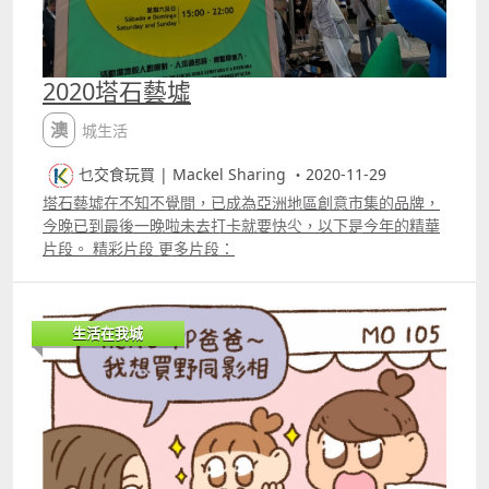
2020塔石藝墟
澳城生活
乜交食玩買 | Mackel Sharing ・2020-11-29
塔石藝墟在不知不覺間，已成為亞洲地區創意市集的品牌，
今晚已到最後一晚啦未去打卡就要快尐，以下是今年的精華
片段。 精彩片段 更多片段：
生活在我城