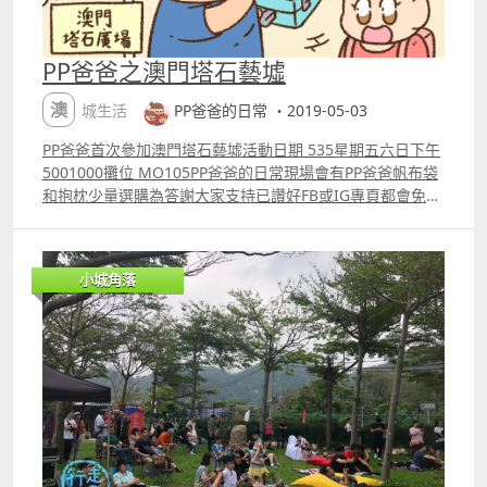
PP爸爸之澳門塔石藝墟
澳城生活
PP爸爸的日常 ・2019-05-03
PP爸爸首次參加澳門塔石藝墟活動日期 535星期五六日下午
5001000攤位 MO105PP爸爸的日常現場會有PP爸爸帆布袋
和抱枕少量選購為答謝大家支持已讚好FB或IG專頁都會免費
得到精美Postcard一張兩款產品參加大抽獎都有機會獲得
httpswww.facebook.comppdaddylive
小城角落